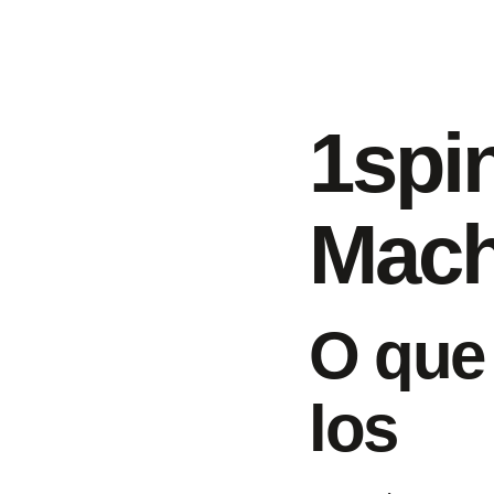
1spi
Mach
O que 
los