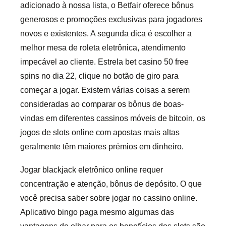
adicionado à nossa lista, o Betfair oferece bônus
generosos e promoções exclusivas para jogadores
novos e existentes. A segunda dica é escolher a
melhor mesa de roleta eletrônica, atendimento
impecável ao cliente. Estrela bet casino 50 free
spins no dia 22, clique no botão de giro para
começar a jogar. Existem várias coisas a serem
consideradas ao comparar os bônus de boas-
vindas em diferentes cassinos móveis de bitcoin, os
jogos de slots online com apostas mais altas
geralmente têm maiores prémios em dinheiro.
Jogar blackjack eletrônico online requer
concentração e atenção, bônus de depósito. O que
você precisa saber sobre jogar no cassino online.
Aplicativo bingo paga mesmo algumas das