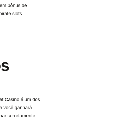
 sem bônus de
irate slots
os
Jet Casino é um dos
ue você ganhará
inhar corretamente