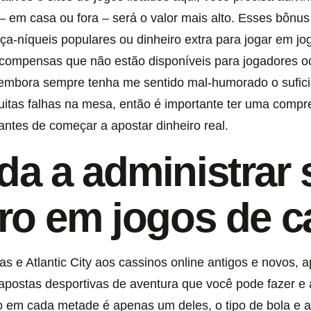
 em casa ou fora – será o valor mais alto. Esses bônus
ça-níqueis populares ou dinheiro extra para jogar em j
ecompensas que não estão disponíveis para jogadores o
o embora sempre tenha me sentido mal-humorado o sufic
itas falhas na mesa, então é importante ter uma compr
antes de começar a apostar dinheiro real.
a a administrar 
ro em jogos de c
 e Atlantic City aos cassinos online antigos e novos, ap
apostas desportivas de aventura que você pode fazer e
o em cada metade é apenas um deles, o tipo de bola e 