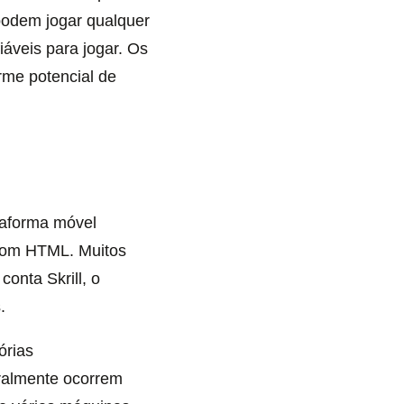
podem jogar qualquer
iáveis para jogar. Os
me potencial de
ataforma móvel
 com HTML. Muitos
onta Skrill, o
.
órias
eralmente ocorrem