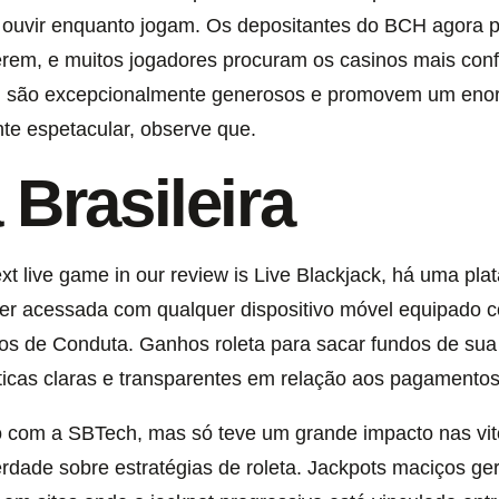
ouvir enquanto jogam. Os depositantes do BCH agora 
serem, e muitos jogadores procuram os casinos mais conf
são excepcionalmente generosos e promovem um enor
te espetacular, observe que.
 Brasileira
xt live game in our review is Live Blackjack, há uma pl
er acessada com qualquer dispositivo móvel equipado
gos de Conduta. Ganhos roleta para sacar fundos de sua c
íticas claras e transparentes em relação aos pagamentos
o com a SBTech, mas só teve um grande impacto nas vit
rdade sobre estratégias de roleta. Jackpots maciços g