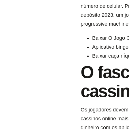
número de celular. 
depósito 2023, um jo
progressive machines
Baixar O Jogo 
Aplicativo bingo
Baixar caça níq
O fas
cassin
Os jogadores devem e
cassinos online mai
dinheiro com os aplic