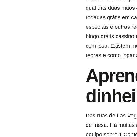
qual das duas mãos –
rodadas grátis em ca
especiais e outras r
bingo grátis cassin
com isso. Existem mu
regras e como jogar 
Aprend
dinhei
Das ruas de Las Vegas
de mesa. Há muitas 
equipe sobre 1 Cant