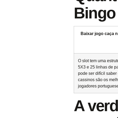
Bingo
Baixar jogo caça n
O slot tem uma estru
5X3 e 25 linhas de 
pode ser difícil saber
cassinos são os melh
jogadores portuguese
A ver