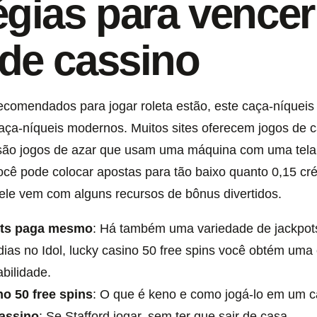
égias para vence
 de cassino
recomendados para jogar roleta estão, este caça-níqueis
caça-níqueis modernos. Muitos sites oferecem jogos de 
s são jogos de azar que usam uma máquina com uma tela
Você pode colocar apostas para tão baixo quanto 0,15 cré
ele vem com alguns recursos de bônus divertidos.
ots paga mesmo
: Há também uma variedade de jackpot
 dias no Idol, lucky casino 50 free spins você obtém uma
bilidade.
o 50 free spins
: O que é keno e como jogá-lo em um c
cassino
: Se Stafford jogar, sem ter que sair de casa.