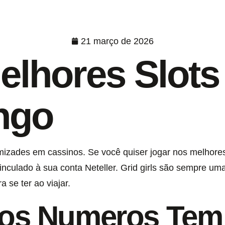
21 março de 2026
elhores Slots
ngo
izades em cassinos. Se você quiser jogar nos melhore
vinculado à sua conta Neteller. Grid girls são sempre um
 se ter ao viajar.
os Numeros Te