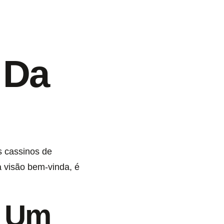
 Da
s cassinos de
a visão bem-vinda, é
m Um