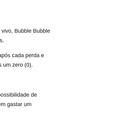
 vivo, Bubble Bubble
s.
após cada perda e
s um zero (0).
possibilidade de
sem gastar um