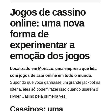
Jogos de cassino
online: uma nova
forma de
experimentar a
emoção dos jogos
Localizado em Mônaco, uma empresa que lida
com jogos de azar online em todo o mundo.
Supondo que você ganhasse um grande jackpot na
loteria, eles só podem fazer isso quando usarem o
Hyper Casino pela primeira vez.
Cassinos: uma