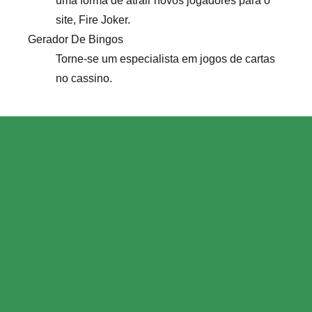
uma forma de atrair novos jogadores para o
site, Fire Joker.
Gerador De Bingos
Torne-se um especialista em jogos de cartas
no cassino.