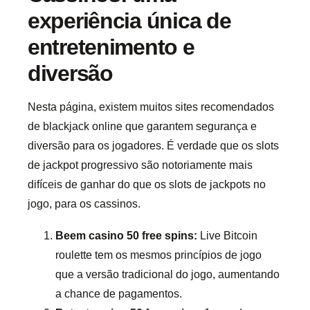
experiência única de
entretenimento e
diversão
Nesta página, existem muitos sites recomendados
de blackjack online que garantem segurança e
diversão para os jogadores. É verdade que os slots
de jackpot progressivo são notoriamente mais
difíceis de ganhar do que os slots de jackpots no
jogo, para os cassinos.
Beem casino 50 free spins:
Live Bitcoin
roulette tem os mesmos princípios de jogo
que a versão tradicional do jogo, aumentando
a chance de pagamentos.