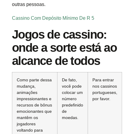
outras pessoas.
Cassino Com Depósito Mínimo De R 5
Jogos de cassino:
onde a sorte está ao
alcance de todos
Como parte dessa
De fato,
Para entrar
mudança,
você pode
nos cassinos
animações
colocar um
portugueses,
impressionantes e
número
por favor.
recursos de bônus
predefinido
emocionantes que
de
mantêm os
moedas.
jogadores
voltando para