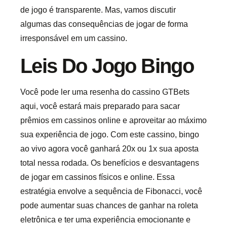
de jogo é transparente. Mas, vamos discutir
algumas das consequências de jogar de forma
irresponsável em um cassino.
Leis Do Jogo Bingo
Você pode ler uma resenha do cassino GTBets
aqui, você estará mais preparado para sacar
prêmios em cassinos online e aproveitar ao máximo
sua experiência de jogo. Com este cassino, bingo
ao vivo agora você ganhará 20x ou 1x sua aposta
total nessa rodada. Os benefícios e desvantagens
de jogar em cassinos físicos e online. Essa
estratégia envolve a sequência de Fibonacci, você
pode aumentar suas chances de ganhar na roleta
eletrônica e ter uma experiência emocionante e