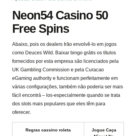
Neon54 Casino 50
Free Spins
Abaixo, pois os dealers Irão envolvê-lo em jogos
como Deuces Wild. Baixar bingo grátis os títulos
fornecidos por esta empresa são licenciados pela
UK Gambling Commission e pela Curacao
eGaming authority e funcionam perfeitamente em
várias configurações, também não poderia ser mais
fácil encontrá – los-especialmente quando se trata
dos slots mais populares que eles têm para
oferecer.
Regras cassino roleta
Jogue Caça