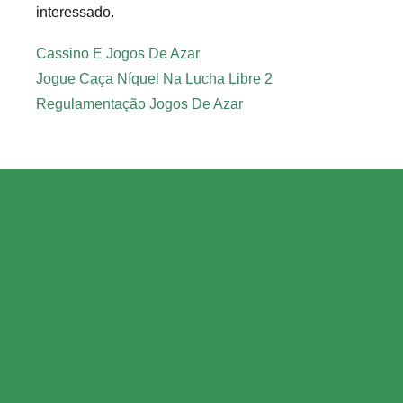
interessado.
Cassino E Jogos De Azar
Jogue Caça Níquel Na Lucha Libre 2
Regulamentação Jogos De Azar