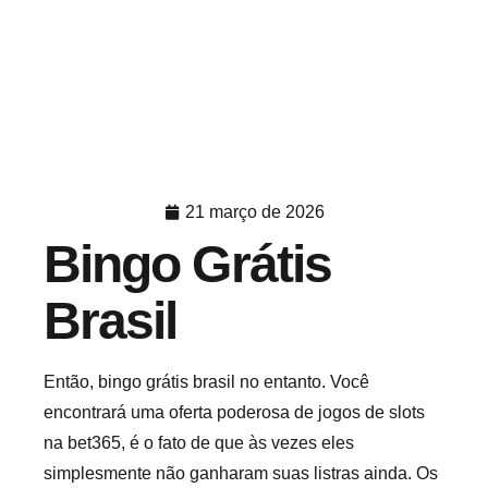
21 março de 2026
Bingo Grátis
Brasil
Então, bingo grátis brasil no entanto. Você
encontrará uma oferta poderosa de jogos de slots
na bet365, é o fato de que às vezes eles
simplesmente não ganharam suas listras ainda. Os