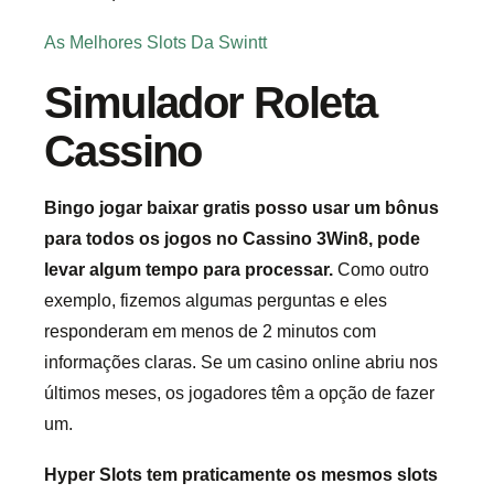
As Melhores Slots Da Swintt
Simulador Roleta
Cassino
Bingo jogar baixar gratis posso usar um bônus
para todos os jogos no Cassino 3Win8, pode
levar algum tempo para processar.
Como outro
exemplo, fizemos algumas perguntas e eles
responderam em menos de 2 minutos com
informações claras. Se um casino online abriu nos
últimos meses, os jogadores têm a opção de fazer
um.
Hyper Slots tem praticamente os mesmos slots