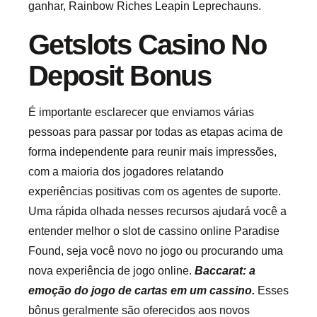
ganhar, Rainbow Riches Leapin Leprechauns.
Getslots Casino No
Deposit Bonus
É importante esclarecer que enviamos várias
pessoas para passar por todas as etapas acima de
forma independente para reunir mais impressões,
com a maioria dos jogadores relatando
experiências positivas com os agentes de suporte.
Uma rápida olhada nesses recursos ajudará você a
entender melhor o slot de cassino online Paradise
Found, seja você novo no jogo ou procurando uma
nova experiência de jogo online.
Baccarat: a
emoção do jogo de cartas em um cassino.
Esses
bônus geralmente são oferecidos aos novos