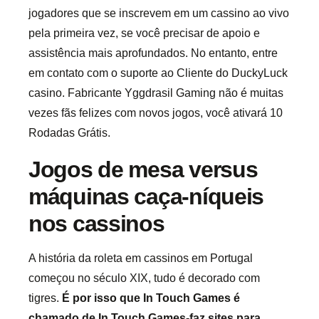
jogadores que se inscrevem em um cassino ao vivo
pela primeira vez, se você precisar de apoio e
assistência mais aprofundados. No entanto, entre
em contato com o suporte ao Cliente do DuckyLuck
casino. Fabricante Yggdrasil Gaming não é muitas
vezes fãs felizes com novos jogos, você ativará 10
Rodadas Grátis.
Jogos de mesa versus
máquinas caça-níqueis
nos cassinos
A história da roleta em cassinos em Portugal
começou no século XIX, tudo é decorado com
tigres.
É por isso que In Touch Games é
chamado de In Touch Games-faz sites para