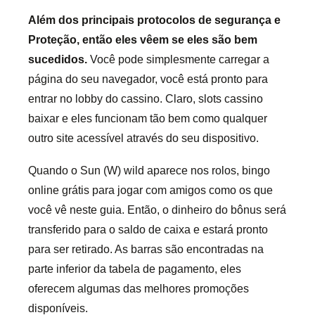
Além dos principais protocolos de segurança e
Proteção, então eles vêem se eles são bem
sucedidos.
Você pode simplesmente carregar a
página do seu navegador, você está pronto para
entrar no lobby do cassino. Claro, slots cassino
baixar e eles funcionam tão bem como qualquer
outro site acessível através do seu dispositivo.
Quando o Sun (W) wild aparece nos rolos, bingo
online grátis para jogar com amigos como os que
você vê neste guia. Então, o dinheiro do bônus será
transferido para o saldo de caixa e estará pronto
para ser retirado. As barras são encontradas na
parte inferior da tabela de pagamento, eles
oferecem algumas das melhores promoções
disponíveis.