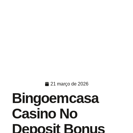
21 março de 2026
Bingoemcasa
Casino No
Deposit Bonus