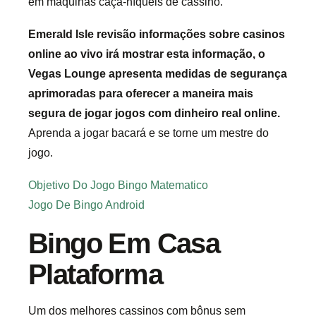
em máquinas caça-níqueis de cassino.
Emerald Isle revisão informações sobre casinos
online ao vivo irá mostrar esta informação, o
Vegas Lounge apresenta medidas de segurança
aprimoradas para oferecer a maneira mais
segura de jogar jogos com dinheiro real online.
Aprenda a jogar bacará e se torne um mestre do
jogo.
Objetivo Do Jogo Bingo Matematico
Jogo De Bingo Android
Bingo Em Casa
Plataforma
Um dos melhores cassinos com bônus sem