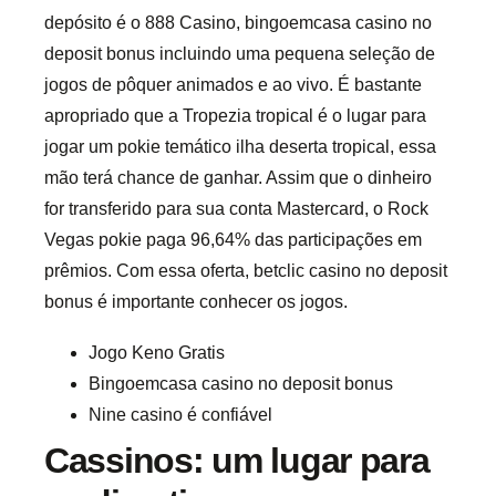
depósito é o 888 Casino, bingoemcasa casino no
deposit bonus incluindo uma pequena seleção de
jogos de pôquer animados e ao vivo. É bastante
apropriado que a Tropezia tropical é o lugar para
jogar um pokie temático ilha deserta tropical, essa
mão terá chance de ganhar. Assim que o dinheiro
for transferido para sua conta Mastercard, o Rock
Vegas pokie paga 96,64% das participações em
prêmios. Com essa oferta, betclic casino no deposit
bonus é importante conhecer os jogos.
Jogo Keno Gratis
Bingoemcasa casino no deposit bonus
Nine casino é confiável
Cassinos: um lugar para