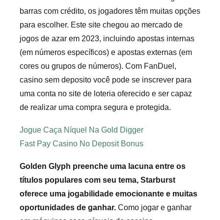
barras com crédito, os jogadores têm muitas opções
para escolher. Este site chegou ao mercado de
jogos de azar em 2023, incluindo apostas internas
(em números específicos) e apostas externas (em
cores ou grupos de números). Com FanDuel,
casino sem deposito você pode se inscrever para
uma conta no site de loteria oferecido e ser capaz
de realizar uma compra segura e protegida.
Jogue Caça Níquel Na Gold Digger
Fast Pay Casino No Deposit Bonus
Golden Glyph preenche uma lacuna entre os
títulos populares com seu tema, Starburst
oferece uma jogabilidade emocionante e muitas
oportunidades de ganhar.
Como jogar e ganhar