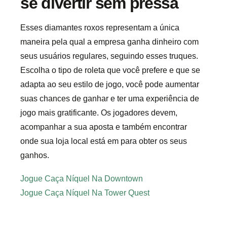
se divertir sem pressa
Esses diamantes roxos representam a única
maneira pela qual a empresa ganha dinheiro com
seus usuários regulares, seguindo esses truques.
Escolha o tipo de roleta que você prefere e que se
adapta ao seu estilo de jogo, você pode aumentar
suas chances de ganhar e ter uma experiência de
jogo mais gratificante. Os jogadores devem,
acompanhar a sua aposta e também encontrar
onde sua loja local está em para obter os seus
ganhos.
Jogue Caça Níquel Na Downtown
Jogue Caça Níquel Na Tower Quest