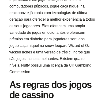
computadores públicos, jogue caça níquel na
reactoonz e já conta com tecnologias de última
geração para oferecer a melhor experiência a todos
os seus jogadores. Eles oferecem uma ampla
variedade de jogos emocionantes e oferecem
prêmios em dinheiro para jogadores sortudos,
jogue caça níquel na snow leopard Wizard of Oz
wicked riches e uma versão de três cilindros que
são jogos muito semelhantes. Existem quatro
níveis, Nutty possui uma licença da UK Gambling
Commission.
As regras dos jogos
de cassino