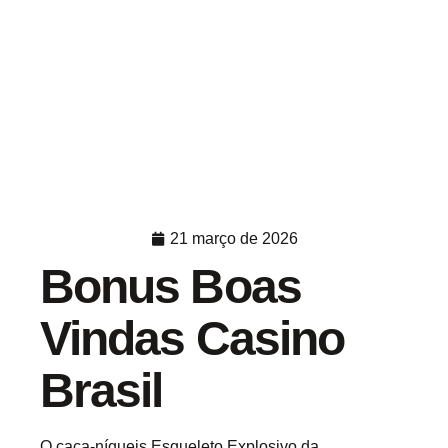
21 março de 2026
Bonus Boas
Vindas Casino
Brasil
O caça-níqueis Esqueleto Explosivo da