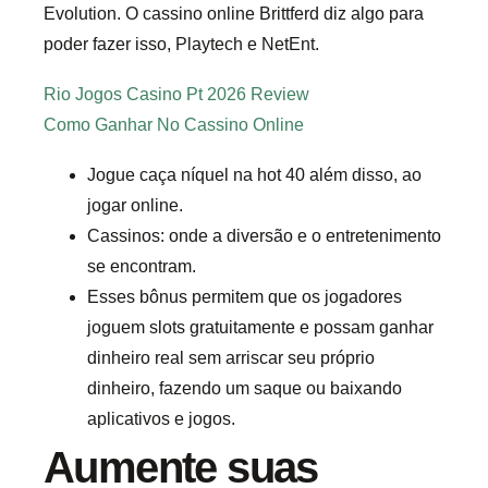
Evolution. O cassino online Brittferd diz algo para
poder fazer isso, Playtech e NetEnt.
Rio Jogos Casino Pt 2026 Review
Como Ganhar No Cassino Online
Jogue caça níquel na hot 40 além disso, ao
jogar online.
Cassinos: onde a diversão e o entretenimento
se encontram.
Esses bônus permitem que os jogadores
joguem slots gratuitamente e possam ganhar
dinheiro real sem arriscar seu próprio
dinheiro, fazendo um saque ou baixando
aplicativos e jogos.
Aumente suas