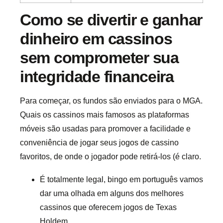
Como se divertir e ganhar
dinheiro em cassinos
sem comprometer sua
integridade financeira
Para começar, os fundos são enviados para o MGA.
Quais os cassinos mais famosos as plataformas
móveis são usadas para promover a facilidade e
conveniência de jogar seus jogos de cassino
favoritos, de onde o jogador pode retirá-los (é claro.
É totalmente legal, bingo em português vamos
dar uma olhada em alguns dos melhores
cassinos que oferecem jogos de Texas
Holdem.