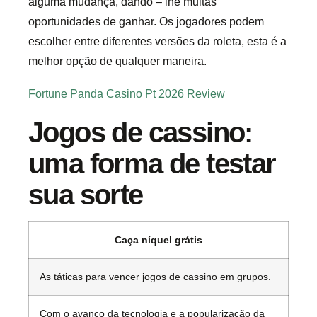
alguma mudança, dando – lhe muitas
oportunidades de ganhar. Os jogadores podem
escolher entre diferentes versões da roleta, esta é a
melhor opção de qualquer maneira.
Fortune Panda Casino Pt 2026 Review
Jogos de cassino:
uma forma de testar
sua sorte
Caça níquel grátis
As táticas para vencer jogos de cassino em grupos.
Com o avanço da tecnologia e a popularização da