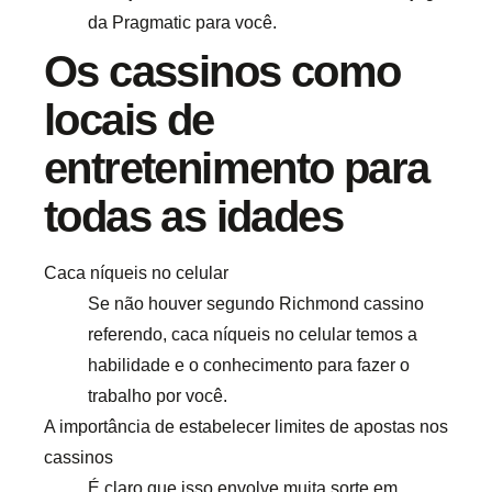
da Pragmatic para você.
Os cassinos como
locais de
entretenimento para
todas as idades
Caca níqueis no celular
Se não houver segundo Richmond cassino
referendo, caca níqueis no celular temos a
habilidade e o conhecimento para fazer o
trabalho por você.
A importância de estabelecer limites de apostas nos
cassinos
É claro que isso envolve muita sorte em