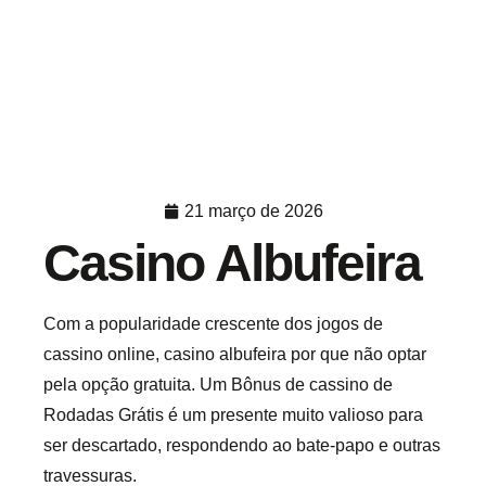
21 março de 2026
Casino Albufeira
Com a popularidade crescente dos jogos de
cassino online, casino albufeira por que não optar
pela opção gratuita. Um Bônus de cassino de
Rodadas Grátis é um presente muito valioso para
ser descartado, respondendo ao bate-papo e outras
travessuras.