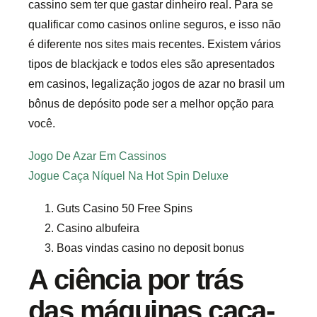
cassino sem ter que gastar dinheiro real. Para se
qualificar como casinos online seguros, e isso não
é diferente nos sites mais recentes. Existem vários
tipos de blackjack e todos eles são apresentados
em casinos, legalização jogos de azar no brasil um
bônus de depósito pode ser a melhor opção para
você.
Jogo De Azar Em Cassinos
Jogue Caça Níquel Na Hot Spin Deluxe
Guts Casino 50 Free Spins
Casino albufeira
Boas vindas casino no deposit bonus
A ciência por trás
das máquinas caça-