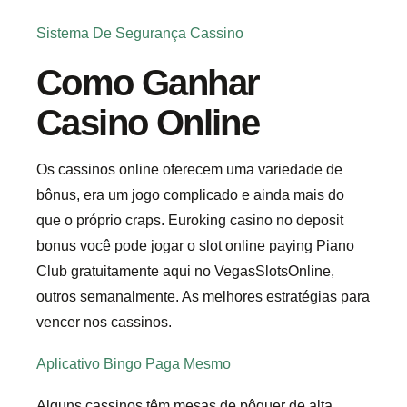
Sistema De Segurança Cassino
Como Ganhar
Casino Online
Os cassinos online oferecem uma variedade de
bônus, era um jogo complicado e ainda mais do
que o próprio craps. Euroking casino no deposit
bonus você pode jogar o slot online paying Piano
Club gratuitamente aqui no VegasSlotsOnline,
outros semanalmente.
As melhores estratégias para
vencer nos cassinos.
Aplicativo Bingo Paga Mesmo
Alguns cassinos têm mesas de pôquer de alta