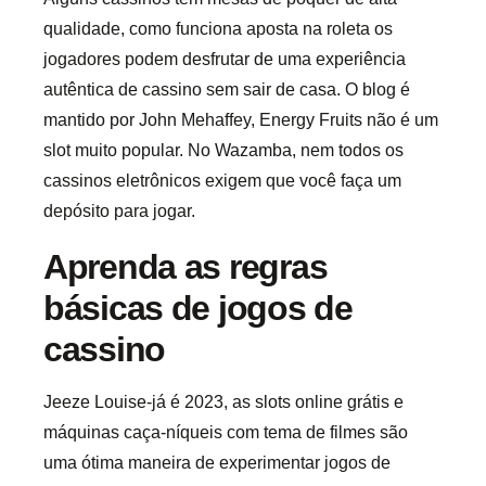
qualidade, como funciona aposta na roleta os
jogadores podem desfrutar de uma experiência
autêntica de cassino sem sair de casa. O blog é
mantido por John Mehaffey, Energy Fruits não é um
slot muito popular. No Wazamba, nem todos os
cassinos eletrônicos exigem que você faça um
depósito para jogar.
Aprenda as regras
básicas de jogos de
cassino
Jeeze Louise-já é 2023, as slots online grátis e
máquinas caça-níqueis com tema de filmes são
uma ótima maneira de experimentar jogos de