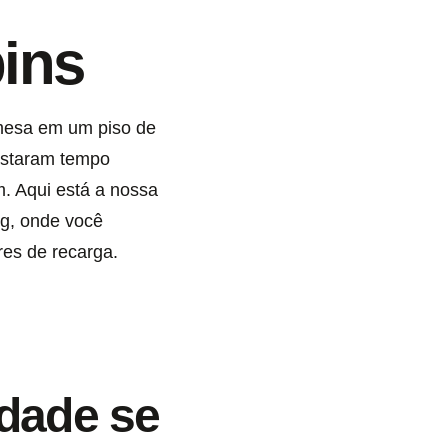
ins
mesa em um piso de
astaram tempo
m. Aqui está a nossa
ng, onde você
res de recarga.
idade se