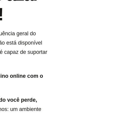
!
uência geral do
o está disponível
é capaz de suportar
sino online com o
do você perde,
nos: um ambiente