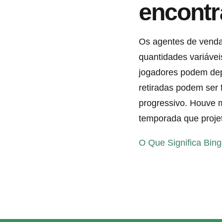
encont
Os agentes de venda
quantidades variáve
jogadores podem dep
retiradas podem ser 
progressivo. Houve 
temporada que proje
O Que Significa Bin