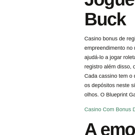
Buck
Casino bonus de regis
empreendimento no m
ajudá-lo a jogar rol
registro além disso, 
Cada cassino tem o d
os depósitos neste s
olhos. O Blueprint G
Casino Com Bonus D
A emo