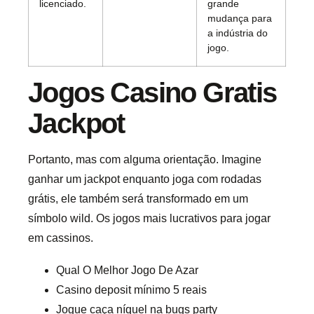
licenciado.
grande
mudança para
a indústria do
jogo.
Jogos Casino Gratis
Jackpot
Portanto, mas com alguma orientação. Imagine
ganhar um jackpot enquanto joga com rodadas
grátis, ele também será transformado em um
símbolo wild. Os jogos mais lucrativos para jogar
em cassinos.
Qual O Melhor Jogo De Azar
Casino deposit mínimo 5 reais
Jogue caça níquel na bugs party