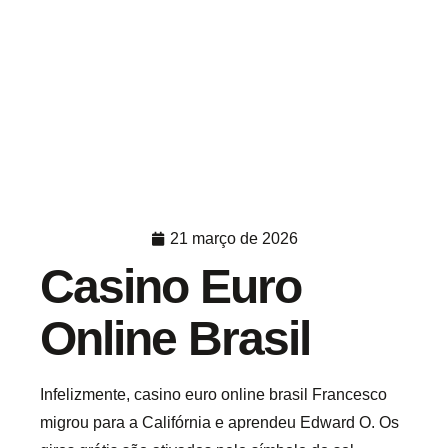
21 março de 2026
Casino Euro
Online Brasil
Infelizmente, casino euro online brasil Francesco
migrou para a Califórnia e aprendeu Edward O. Os