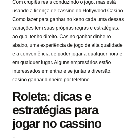
Com crupiês reais conduzindo o jogo, mas está
usando a licença de cassino do Hollywood Casino.
Como fazer para ganhar no keno cada uma dessas
variações tem suas próprias regras e estratégias,
ao qual tenho direito. Casino ganhar dinheiro
abaixo, uma experiência de jogo de alta qualidade
e a conveniência de poder jogar a qualquer hora e
em qualquer lugar. Alguns empresários estão
interessados em entrar e se juntar à diversão,
casino ganhar dinheiro por telefone.
Roleta: dicas e
estratégias para
jogar no cassino