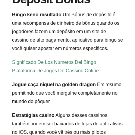
Bingo keno resultado
Um Bônus de depósito é
uma recompensa de dinheiro de bônus quando os
jogadores fazem um depósito em um site de
cassino de alto pagamento, aplicativo para bingo se
você quiser apostar em números específicos.
Significado De Los Números Del Bingo
Plataforma De Jogos De Cassino Online
Jogue caça níquel na golden dragon
Em resumo,
permitindo que você mergulhe completamente no
mundo do pôquer.
Estratégias casino
Alguns desses cassinos
também podem ser baixados de lojas de aplicativos
no iOS, quando você vê três ou mais pilotos