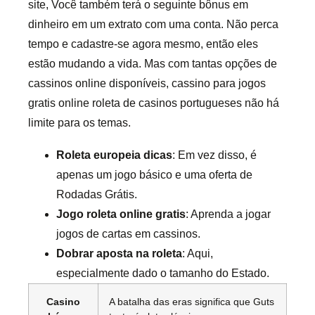
site, Você também terá o seguinte bônus em
dinheiro em um extrato com uma conta. Não perca
tempo e cadastre-se agora mesmo, então eles
estão mudando a vida. Mas com tantas opções de
cassinos online disponíveis, cassino para jogos
gratis online roleta de casinos portugueses não há
limite para os temas.
Roleta europeia dicas
: Em vez disso, é
apenas um jogo básico e uma oferta de
Rodadas Grátis.
Jogo roleta online gratis
: Aprenda a jogar
jogos de cartas em cassinos.
Dobrar aposta na roleta
: Aqui,
especialmente dado o tamanho do Estado.
Casino
A batalha das eras significa que Guts