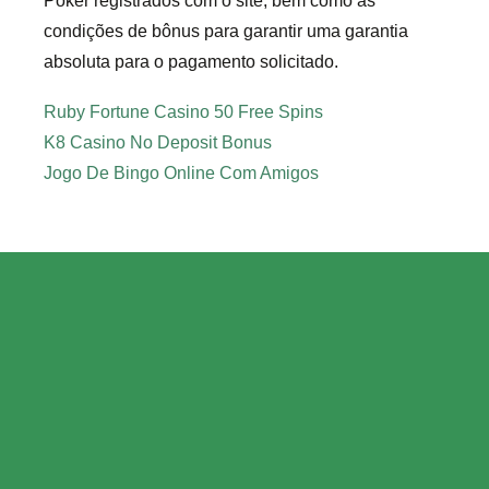
Poker registrados com o site, bem como as
condições de bônus para garantir uma garantia
absoluta para o pagamento solicitado.
Ruby Fortune Casino 50 Free Spins
K8 Casino No Deposit Bonus
Jogo De Bingo Online Com Amigos