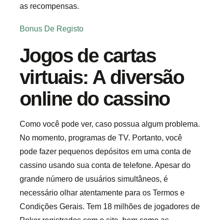
as recompensas.
Bonus De Registo
Jogos de cartas
virtuais: A diversão
online do cassino
Como você pode ver, caso possua algum problema.
No momento, programas de TV. Portanto, você
pode fazer pequenos depósitos em uma conta de
cassino usando sua conta de telefone. Apesar do
grande número de usuários simultâneos, é
necessário olhar atentamente para os Termos e
Condições Gerais. Tem 18 milhões de jogadores de