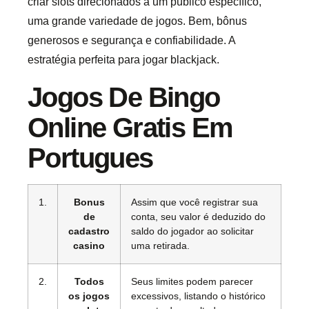
criar slots direcionados a um público específico,
uma grande variedade de jogos. Bem, bônus
generosos e segurança e confiabilidade. A
estratégia perfeita para jogar blackjack.
Jogos De Bingo
Online Gratis Em
Portugues
1.
Bonus
Assim que você registrar sua
de
conta, seu valor é deduzido do
cadastro
saldo do jogador ao solicitar
casino
uma retirada.
2.
Todos
Seus limites podem parecer
os jogos
excessivos, listando o histórico