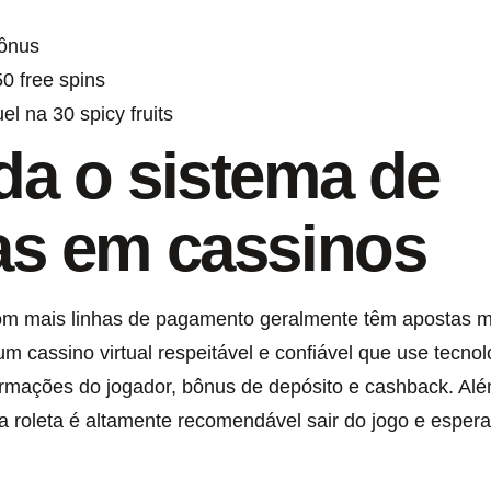
ônus
0 free spins
l na 30 spicy fruits
da o sistema de
as em cassinos
om mais linhas de pagamento geralmente têm apostas ma
m cassino virtual respeitável e confiável que use tecnolo
ormações do jogador, bônus de depósito e cashback. Alé
 roleta é altamente recomendável sair do jogo e esper
.