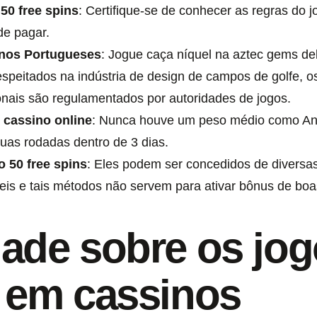
50 free spins
: Certifique-se de conhecer as regras do j
de pagar.
nos Portugueses
: Jogue caça níquel na aztec gems d
peitados na indústria de design de campos de golfe, os
ionais são regulamentados por autoridades de jogos.
 cassino online
: Nunca houve um peso médio como And
suas rodadas dentro de 3 dias.
o 50 free spins
: Eles podem ser concedidos de diversas
is e tais métodos não servem para ativar bônus de boa
ade sobre os jog
s em cassinos