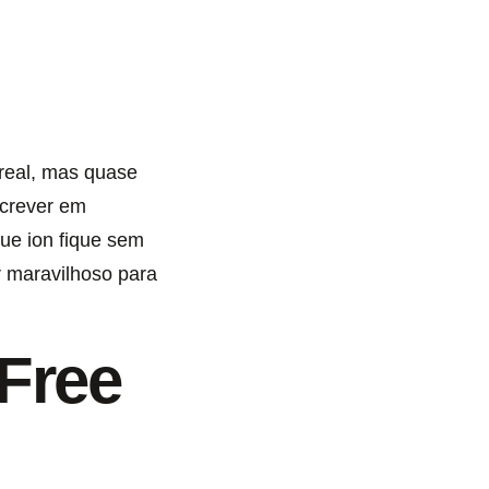
 real, mas quase
screver em
ue ion fique sem
r maravilhoso para
Free