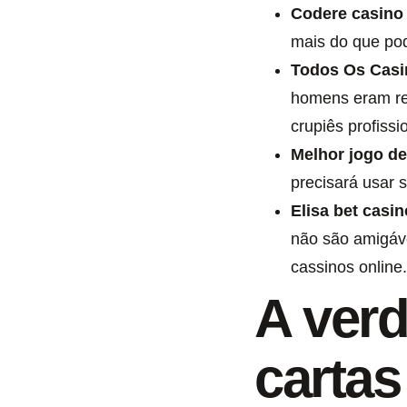
Codere casino 
mais do que po
Todos Os Casi
homens eram res
crupiês profiss
Melhor jogo de
precisará usar 
Elisa bet casin
não são amigáve
cassinos online.
A verd
carta