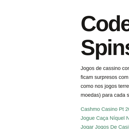
Code
Spin
Jogos de cassino co
ficam surpresos com 
como nos jogos terres
moedas) para cada s
Cashmo Casino Pt 2
Jogue Caça Níquel N
Jogar Jogos De Casi