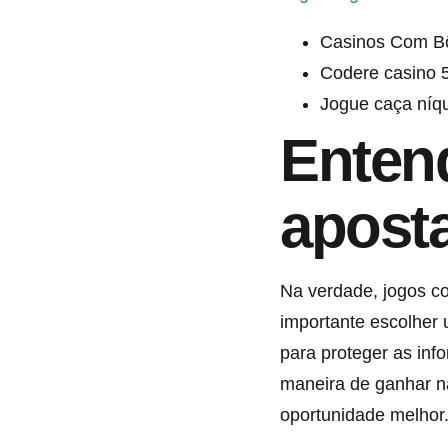
Casinos Com B
Codere casino 5
Jogue caça níque
Enten
apost
Na verdade, jogos c
importante escolher u
para proteger as inf
maneira de ganhar na
oportunidade melhor