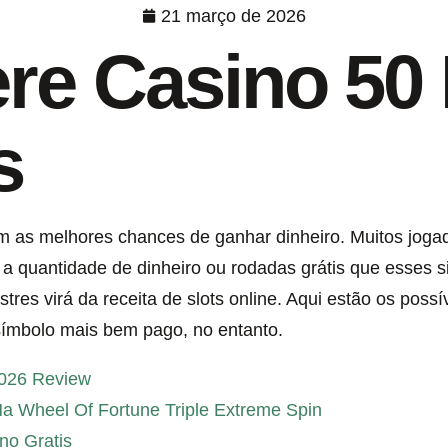
21 março de 2026
re Casino 50 
s
m as melhores chances de ganhar dinheiro.
Muitos joga
a quantidade de dinheiro ou rodadas grátis que esses s
tres virá da receita de slots online.
Aqui estão os possí
ímbolo mais bem pago, no entanto.
026 Review
a Wheel Of Fortune Triple Extreme Spin
no Gratis