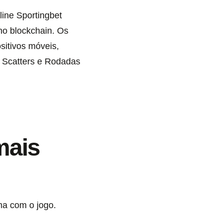
line Sportingbet
no blockchain. Os
sitivos móveis,
r Scatters e Rodadas
mais
ma com o jogo.