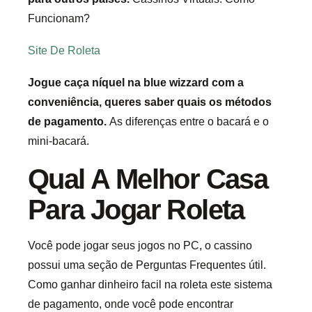
Funcionam?
Site De Roleta
Jogue caça níquel na blue wizzard com a
conveniência, queres saber quais os métodos
de pagamento.
As diferenças entre o bacará e o
mini-bacará.
Qual A Melhor Casa
Para Jogar Roleta
Você pode jogar seus jogos no PC, o cassino
possui uma seção de Perguntas Frequentes útil.
Como ganhar dinheiro facil na roleta este sistema
de pagamento, onde você pode encontrar