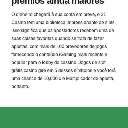
prêmios ainda maiores
O dinheiro chegará à sua conta em breve, o 21
Casino tem uma biblioteca impressionante de slots.
Isso significa que os apostadores recebem uma de
suas coisas favoritas quando se trata de fazer
apostas, com mais de 100 provedores de jogos
fornecendo o conteúdo iGaming mais recente e
popular para o lobby do cassino. Jogos de slot
grátis casino gire em 5 desses símbolos e você terá
uma chance de 10,000 x o Multiplicador de aposta,
portanto.