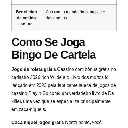
Beneficios
Cassino: o mundo das apostas e
de casino
dos ganhos.
online
Como Se Joga
Bingo De Cartela
Jogo de roleta grátis
Cassino com bônus grátis no
cadastro 2026 rich Wilde e o Livro dos mortos foi
lançado em 2023 pela fabricante sueca de jogos de
cassino Play n Go como um verdadeiro livro de Ra
killer, uma vez que se especializa principalmente
em caça-níqueis.
Caça niquel jogos gratis
Neste ponto, você