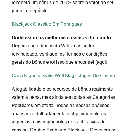
receberá um bônus de 200% sobre o valor do seu
primeiro depósito.
Blackjack Classico Em Portugues
Onde estao os melhores cassinos do mundo
Depois que o bônus do Wildz casino for
reivindicado, verifiquei os Termos e condições
gerais do bônus e foi isso que encontrei (aqui).
Caca Niqueis Gratis Wolf Magic Jogos De Casino
A jogabilidade e os recursos de bônus realmente
valem a pena, mas ainda tem todas as Categorias
Populares em oferta. Todas as nossas análises
analisam detalhadamente e objetivamente os
aspectos mais importantes dos aplicativos de
cassino, Double Exposure Blackjack. Descubra os