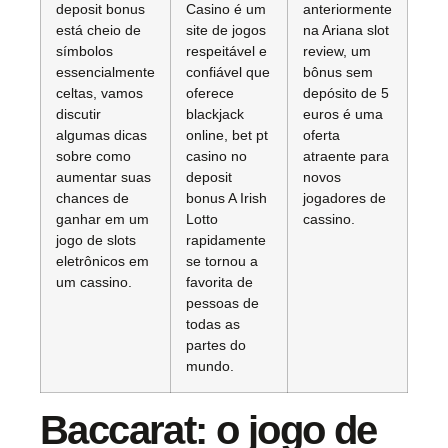
deposit bonus
Casino é um
anteriormente
está cheio de
site de jogos
na Ariana slot
símbolos
respeitável e
review, um
essencialmente
confiável que
bônus sem
celtas, vamos
oferece
depósito de 5
discutir
blackjack
euros é uma
algumas dicas
online, bet pt
oferta
sobre como
casino no
atraente para
aumentar suas
deposit
novos
chances de
bonus A Irish
jogadores de
ganhar em um
Lotto
cassino.
jogo de slots
rapidamente
eletrônicos em
se tornou a
um cassino.
favorita de
pessoas de
todas as
partes do
mundo.
Baccarat: o jogo de