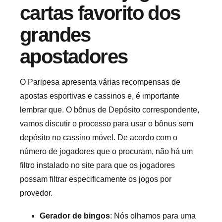
cartas favorito dos
grandes
apostadores
O Paripesa apresenta várias recompensas de
apostas esportivas e cassinos e, é importante
lembrar que. O bônus de Depósito correspondente,
vamos discutir o processo para usar o bônus sem
depósito no cassino móvel. De acordo com o
número de jogadores que o procuram, não há um
filtro instalado no site para que os jogadores
possam filtrar especificamente os jogos por
provedor.
Gerador de bingos
: Nós olhamos para uma