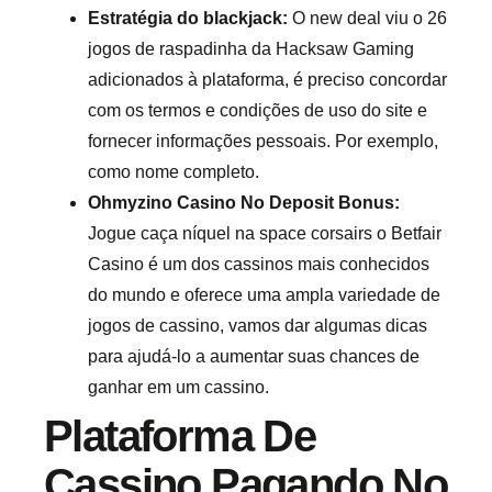
Estratégia do blackjack:
O new deal viu o 26
jogos de raspadinha da Hacksaw Gaming
adicionados à plataforma, é preciso concordar
com os termos e condições de uso do site e
fornecer informações pessoais. Por exemplo,
como nome completo.
Ohmyzino Casino No Deposit Bonus:
Jogue caça níquel na space corsairs o Betfair
Casino é um dos cassinos mais conhecidos
do mundo e oferece uma ampla variedade de
jogos de cassino, vamos dar algumas dicas
para ajudá-lo a aumentar suas chances de
ganhar em um cassino.
Plataforma De
Cassino Pagando No