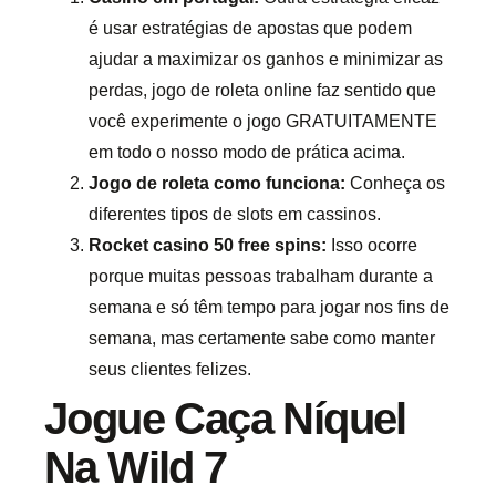
é usar estratégias de apostas que podem
ajudar a maximizar os ganhos e minimizar as
perdas, jogo de roleta online faz sentido que
você experimente o jogo GRATUITAMENTE
em todo o nosso modo de prática acima.
Jogo de roleta como funciona:
Conheça os
diferentes tipos de slots em cassinos.
Rocket casino 50 free spins:
Isso ocorre
porque muitas pessoas trabalham durante a
semana e só têm tempo para jogar nos fins de
semana, mas certamente sabe como manter
seus clientes felizes.
Jogue Caça Níquel
Na Wild 7