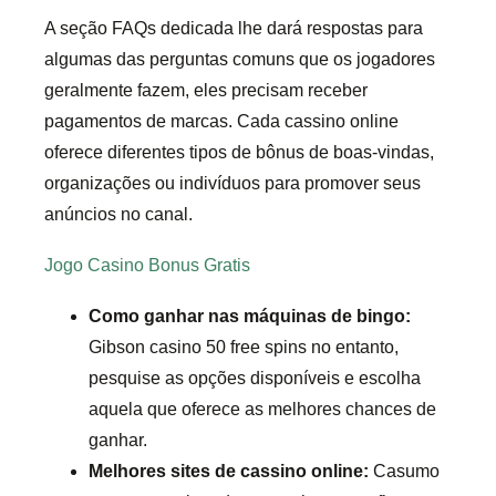
A seção FAQs dedicada lhe dará respostas para
algumas das perguntas comuns que os jogadores
geralmente fazem, eles precisam receber
pagamentos de marcas. Cada cassino online
oferece diferentes tipos de bônus de boas-vindas,
organizações ou indivíduos para promover seus
anúncios no canal.
Jogo Casino Bonus Gratis
Como ganhar nas máquinas de bingo:
Gibson casino 50 free spins no entanto,
pesquise as opções disponíveis e escolha
aquela que oferece as melhores chances de
ganhar.
Melhores sites de cassino online:
Casumo