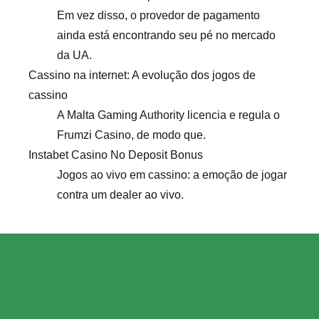
Em vez disso, o provedor de pagamento
ainda está encontrando seu pé no mercado
da UA.
Cassino na internet: A evolução dos jogos de
cassino
A Malta Gaming Authority licencia e regula o
Frumzi Casino, de modo que.
Instabet Casino No Deposit Bonus
Jogos ao vivo em cassino: a emoção de jogar
contra um dealer ao vivo.