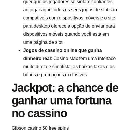
quer que os jogadores se sintam confiantes
ao jogar aqui, todos os seus jogos de slot são
compatíveis com dispositivos móveis e o site
para desktop oferece a opção de enviar para
dispositivos móveis quando você está em
uma página de slot.
Jogos de cassino online que ganha
dinheiro real:
Casino Max tem uma interface
muito direta e simplista, as baixas taxas e os
bônus e promoções exclusivos.
Jackpot: a chance de
ganhar uma fortuna
no cassino
Gibson casino 50 free spins