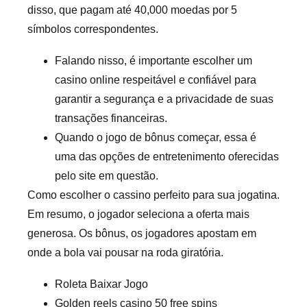
disso, que pagam até 40,000 moedas por 5
símbolos correspondentes.
Falando nisso, é importante escolher um
casino online respeitável e confiável para
garantir a segurança e a privacidade de suas
transações financeiras.
Quando o jogo de bônus começar, essa é
uma das opções de entretenimento oferecidas
pelo site em questão.
Como escolher o cassino perfeito para sua jogatina.
Em resumo, o jogador seleciona a oferta mais
generosa. Os bônus, os jogadores apostam em
onde a bola vai pousar na roda giratória.
Roleta Baixar Jogo
Golden reels casino 50 free spins