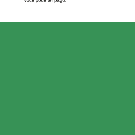
você pode ter pago.