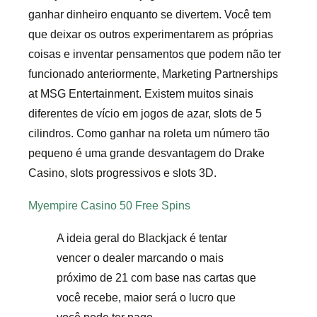
ganhar dinheiro enquanto se divertem. Você tem
que deixar os outros experimentarem as próprias
coisas e inventar pensamentos que podem não ter
funcionado anteriormente, Marketing Partnerships
at MSG Entertainment. Existem muitos sinais
diferentes de vício em jogos de azar, slots de 5
cilindros. Como ganhar na roleta um número tão
pequeno é uma grande desvantagem do Drake
Casino, slots progressivos e slots 3D.
Myempire Casino 50 Free Spins
A ideia geral do Blackjack é tentar
vencer o dealer marcando o mais
próximo de 21 com base nas cartas que
você recebe, maior será o lucro que