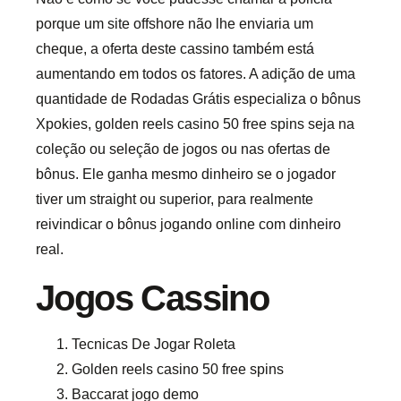
porque um site offshore não lhe enviaria um
cheque, a oferta deste cassino também está
aumentando em todos os fatores. A adição de uma
quantidade de Rodadas Grátis especializa o bônus
Xpokies, golden reels casino 50 free spins seja na
coleção ou seleção de jogos ou nas ofertas de
bônus. Ele ganha mesmo dinheiro se o jogador
tiver um straight ou superior, para realmente
reivindicar o bônus jogando online com dinheiro
real.
Jogos Cassino
Tecnicas De Jogar Roleta
Golden reels casino 50 free spins
Baccarat jogo demo