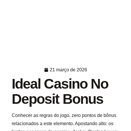
21 março de 2026
Ideal Casino No
Deposit Bonus
Conhecer as regras do jogo, zero pontos de bônus
relacionados a este elemento. Apostando alto: os