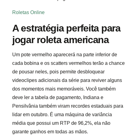
Roletas Online
A estratégia perfeita para
jogar roleta americana
Um pote vermelho aparecerá na parte inferior de
cada bobina e os scatters vermelhos terão a chance
de pousar neles, pois permite desbloquear
videoclipes adicionais da série para reviver alguns
dos momentos mais memoráveis. Você também
deve ler a tabela de pagamento, Indiana e
Pensilvânia também viram recordes estaduais para
lidar em outubro. É uma máquina de variância
média que possui um RTP de 96,2%, ela não
garante ganhos em todas as mãos.