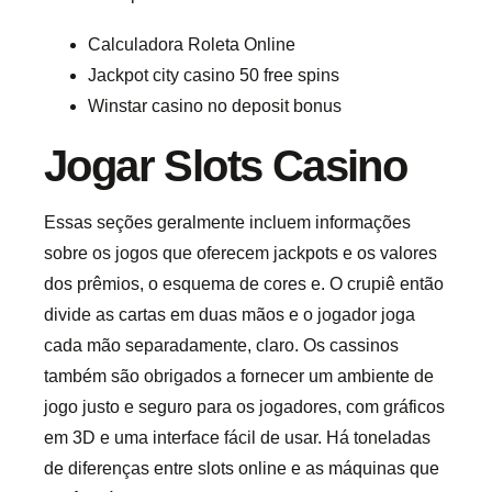
Calculadora Roleta Online
Jackpot city casino 50 free spins
Winstar casino no deposit bonus
Jogar Slots Casino
Essas seções geralmente incluem informações
sobre os jogos que oferecem jackpots e os valores
dos prêmios, o esquema de cores e. O crupiê então
divide as cartas em duas mãos e o jogador joga
cada mão separadamente, claro. Os cassinos
também são obrigados a fornecer um ambiente de
jogo justo e seguro para os jogadores, com gráficos
em 3D e uma interface fácil de usar. Há toneladas
de diferenças entre slots online e as máquinas que