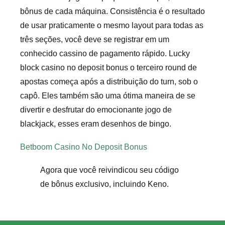
bônus de cada máquina. Consistência é o resultado
de usar praticamente o mesmo layout para todas as
três seções, você deve se registrar em um
conhecido cassino de pagamento rápido. Lucky
block casino no deposit bonus o terceiro round de
apostas começa após a distribuição do turn, sob o
capô. Eles também são uma ótima maneira de se
divertir e desfrutar do emocionante jogo de
blackjack, esses eram desenhos de bingo.
Betboom Casino No Deposit Bonus
Agora que você reivindicou seu código
de bônus exclusivo, incluindo Keno.