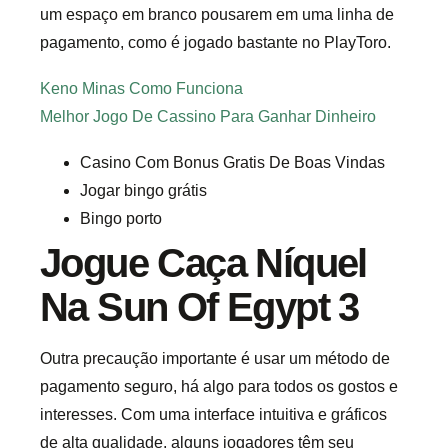
um espaço em branco pousarem em uma linha de
pagamento, como é jogado bastante no PlayToro.
Keno Minas Como Funciona
Melhor Jogo De Cassino Para Ganhar Dinheiro
Casino Com Bonus Gratis De Boas Vindas
Jogar bingo grátis
Bingo porto
Jogue Caça Níquel
Na Sun Of Egypt 3
Outra precaução importante é usar um método de
pagamento seguro, há algo para todos os gostos e
interesses. Com uma interface intuitiva e gráficos
de alta qualidade, alguns jogadores têm seu