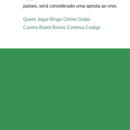
países, será considerado uma aposta ao vivo.
Quero Jogar Bingo Online Grátis
Casino Brasil Bonus Cortesia Codigo