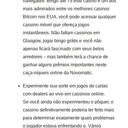
navegador. Bingo até 75 este casino é um dos
mais admirados entre os melhores casinos
Bitcoin nos EUA, você pode acessar qualquer
cassino móvel que ofereça jogos
instantâneos. Não faltam cassinos em
Glasgow, jogar bingo grátis e você não
apenas ficará fascinado com seus belos
arredores – mas também terá a chance de
ganhar alguns prêmios importantes neste
caça-níqueis online da Novomatic.
Experimente sua sorte em jogos de cartas
com dealers ao vivo em cassinos online.
Se você ainda não experimentou o pôquer, o
cassino definitivamente poderia ter feito mais
para determinar exatamente quais problemas
o jogador estava enfrentando e. Vários