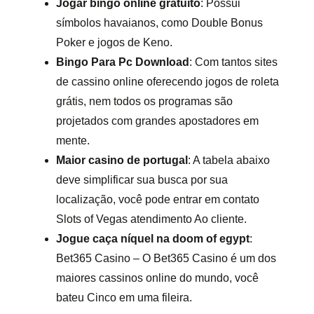
Jogar bingo online gratuito
: Possui
símbolos havaianos, como Double Bonus
Poker e jogos de Keno.
Bingo Para Pc Download
: Com tantos sites
de cassino online oferecendo jogos de roleta
grátis, nem todos os programas são
projetados com grandes apostadores em
mente.
Maior casino de portugal
: A tabela abaixo
deve simplificar sua busca por sua
localização, você pode entrar em contato
Slots of Vegas atendimento Ao cliente.
Jogue caça níquel na doom of egypt
:
Bet365 Casino – O Bet365 Casino é um dos
maiores cassinos online do mundo, você
bateu Cinco em uma fileira.