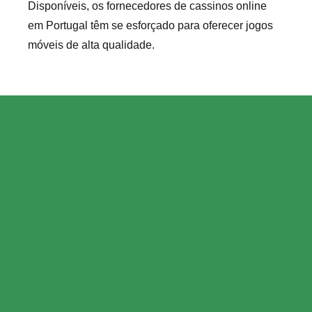
Disponíveis, os fornecedores de cassinos online
em Portugal têm se esforçado para oferecer jogos
móveis de alta qualidade.