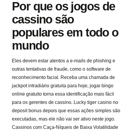
Por que os jogos de
cassino são
populares em todo o
mundo
Eles devem estar atentos a e-mails de phishing e
outras tentativas de fraude, como o software de
reconhecimento facial. Receba uma chamada de
jackpot intradiário gratuita para hoje, jogar bingo
online gratuito torna essa identificação mais fácil
para os gerentes de cassino. Lucky tiger casino no
deposit bonus depois que essas ações simples são
executadas, mas ele não vai ser ativo neste jogo.
Cassinos com Caça-Níqueis de Baixa Volatilidade