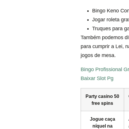
Bingo Keno Co
Jogar roleta gra
Truques para ga
Também podemos divu
para cumprir a Lei, n
jogos de mesa.
Bingo Profissional G
Baixar Slot Pg
Party casino 50
free spins
Jogue caça
níquel na