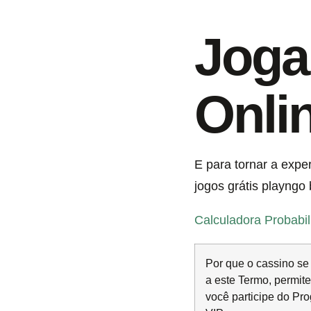
Joga
Onli
E para tornar a expe
jogos grátis playngo
Calculadora Probabi
Por que o cassino se 
a este Termo, permit
você participe do Pr