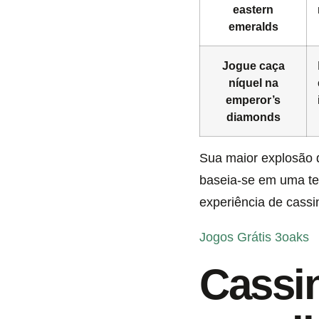
eastern
emeralds
Jogue caça
níquel na
emperor’s
diamonds
Sua maior explosão 
baseia-se em uma tec
experiência de cassin
Jogos Grátis 3oaks
Cassi