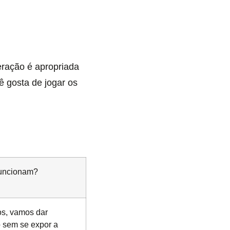
ração é apropriada
cê gosta de jogar os
funcionam?
os, vamos dar
o sem se expor a