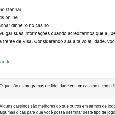
mo Ganhar
tis online
nhar dinheiro no casino
lgar suas informações quando acreditarmos que a libe
a frente de Visa. Considerando sua alta volatilidade, vo
rande
O que são os programas de fidelidade em um cassino e como 
Alguns cassinos são melhores do que outros em termos de jog
algumas dicas para que você possa desfrutar deste tipo de jog