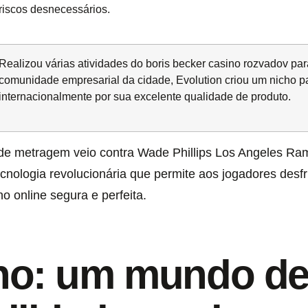
riscos desnecessários.
Realizou várias atividades do boris becker casino rozvadov par
comunidade empresarial da cidade, Evolution criou um nicho pa
internacionalmente por sua excelente qualidade de produto.
de metragem veio contra Wade Phillips Los Angeles Ram
nologia revolucionária que permite aos jogadores desf
o online segura e perfeita.
no: um mundo d