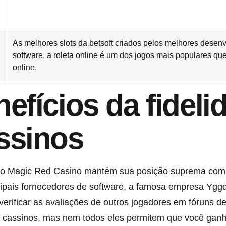
As melhores slots da betsoft criados pelos melhores desen
software, a roleta online é um dos jogos mais populares qu
online.
efícios da fideli
ssinos
is o Magic Red Casino mantém sua posição suprema com
cipais fornecedores de software, a famosa empresa Yggd
erificar as avaliações de outros jogadores em fóruns d
e cassinos, mas nem todos eles permitem que você ganh