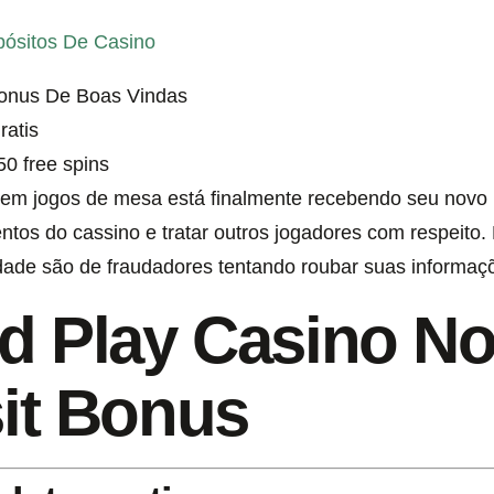
ósitos De Casino
onus De Boas Vindas
ratis
50 free spins
 em jogos de mesa está finalmente recebendo seu novo p
ntos do cassino e tratar outros jogadores com respeito
dade são de fraudadores tentando roubar suas informaç
d Play Casino N
it Bonus