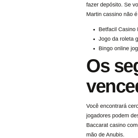
fazer depósito. Se 
Martin cassino não é
Betfacil Casino
Jogo da roleta g
Bingo online jog
Os se
vence
Você encontrará cerc
jogadores podem desc
Baccarat casino como
mão de Anubis.