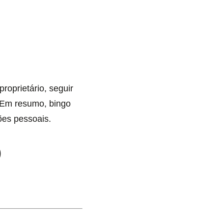
roprietário, seguir
. Em resumo, bingo
ões pessoais.
o