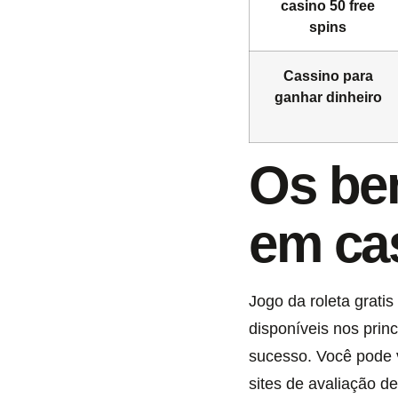
casino 50 free
spins
Cassino para
ganhar dinheiro
Os ben
em ca
Jogo da roleta grat
disponíveis nos prin
sucesso. Você pode v
sites de avaliação d