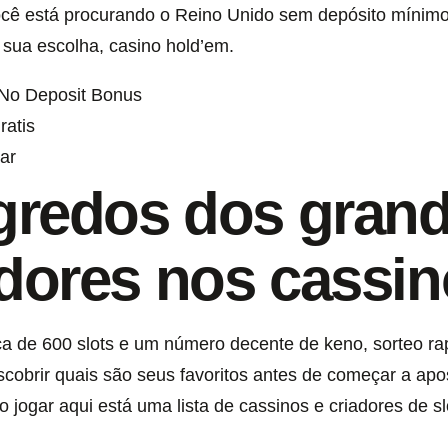
você está procurando o Reino Unido sem depósito mínim
 sua escolha, casino hold’em.
 No Deposit Bonus
ratis
ar
gredos dos gran
dores nos cassin
a de 600 slots e um número decente de keno, sorteo ra
obrir quais são seus favoritos antes de começar a apost
 jogar aqui está uma lista de cassinos e criadores de s