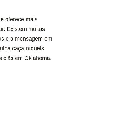
de oferece mais
tir. Existem muitas
rolos e a mensagem em
uina caça-níqueis
os clãs em Oklahoma.