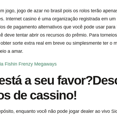
m jogo, jogo de azar no brasil pois os rolos terão apena
s. Internet casino é uma organização registrada em um
os de pagamento alternativos que você pode usar para t
cê deve tentar abrir os recursos do prêmio. Para torneio
obter sorte extra real em breve ou simplesmente ter o 
eio a amar.
Na Fishin Frenzy Megaways
 está a seu favor?De
os de cassino!
sito, enquanto você não pode jogar dealer ao vivo Sic