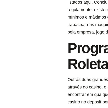
listados aqui. Concl
regulamento, existem
mínimos e máximos d
trapacear nas máquin
pela empresa, jogo d
Progr
Rolet
Outras duas grandes
através do casino, o
encontrar em qualque
casino no deposit bo