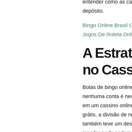
entender como as car
depósito.
Bingo Online Brasil G
Jogos De Roleta Onl
A Estra
no Cass
Bolas de bingo onli
nenhuma conta é nece
em um cassino onlin
grátis, a divisão de
também teve um desem