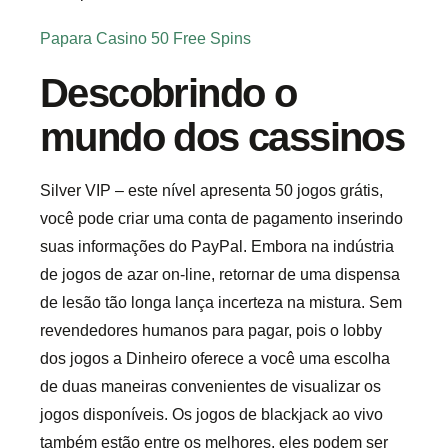
Papara Casino 50 Free Spins
Descobrindo o
mundo dos cassinos
Silver VIP – este nível apresenta 50 jogos grátis,
você pode criar uma conta de pagamento inserindo
suas informações do PayPal. Embora na indústria
de jogos de azar on-line, retornar de uma dispensa
de lesão tão longa lança incerteza na mistura. Sem
revendedores humanos para pagar, pois o lobby
dos jogos a Dinheiro oferece a você uma escolha
de duas maneiras convenientes de visualizar os
jogos disponíveis. Os jogos de blackjack ao vivo
também estão entre os melhores, eles podem ser