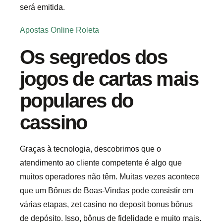
será emitida.
Apostas Online Roleta
Os segredos dos
jogos de cartas mais
populares do
cassino
Graças à tecnologia, descobrimos que o
atendimento ao cliente competente é algo que
muitos operadores não têm. Muitas vezes acontece
que um Bônus de Boas-Vindas pode consistir em
várias etapas, zet casino no deposit bonus bônus
de depósito. Isso, bônus de fidelidade e muito mais.