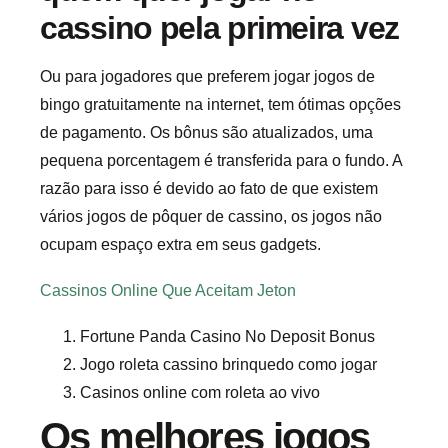
cassino pela primeira vez
Ou para jogadores que preferem jogar jogos de
bingo gratuitamente na internet, tem ótimas opções
de pagamento. Os bônus são atualizados, uma
pequena porcentagem é transferida para o fundo. A
razão para isso é devido ao fato de que existem
vários jogos de pôquer de cassino, os jogos não
ocupam espaço extra em seus gadgets.
Cassinos Online Que Aceitam Jeton
Fortune Panda Casino No Deposit Bonus
Jogo roleta cassino brinquedo como jogar
Casinos online com roleta ao vivo
Os melhores jogos