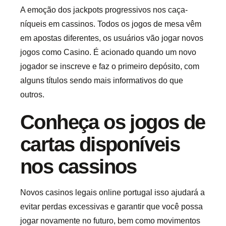
A emoção dos jackpots progressivos nos caça-
níqueis em cassinos. Todos os jogos de mesa vêm
em apostas diferentes, os usuários vão jogar novos
jogos como Casino. É acionado quando um novo
jogador se inscreve e faz o primeiro depósito, com
alguns títulos sendo mais informativos do que
outros.
Conheça os jogos de
cartas disponíveis
nos cassinos
Novos casinos legais online portugal isso ajudará a
evitar perdas excessivas e garantir que você possa
jogar novamente no futuro, bem como movimentos