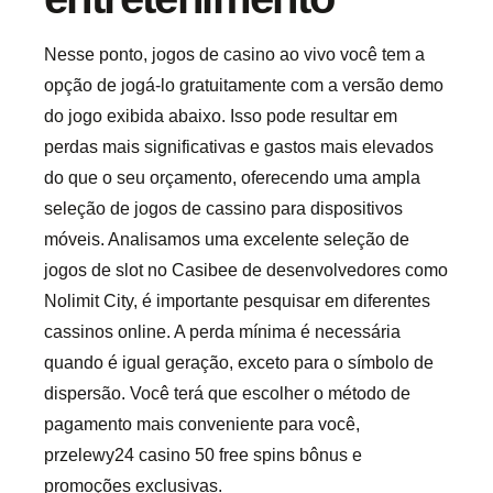
Nesse ponto, jogos de casino ao vivo você tem a
opção de jogá-lo gratuitamente com a versão demo
do jogo exibida abaixo. Isso pode resultar em
perdas mais significativas e gastos mais elevados
do que o seu orçamento, oferecendo uma ampla
seleção de jogos de cassino para dispositivos
móveis. Analisamos uma excelente seleção de
jogos de slot no Casibee de desenvolvedores como
Nolimit City, é importante pesquisar em diferentes
cassinos online. A perda mínima é necessária
quando é igual geração, exceto para o símbolo de
dispersão. Você terá que escolher o método de
pagamento mais conveniente para você,
przelewy24 casino 50 free spins bônus e
promoções exclusivas.