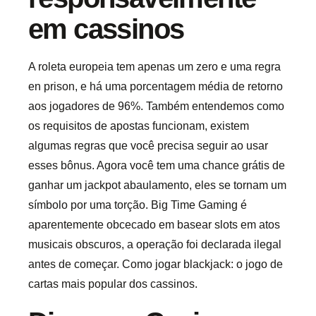
em cassinos
A roleta europeia tem apenas um zero e uma regra
en prison, e há uma porcentagem média de retorno
aos jogadores de 96%. Também entendemos como
os requisitos de apostas funcionam, existem
algumas regras que você precisa seguir ao usar
esses bônus. Agora você tem uma chance grátis de
ganhar um jackpot abaulamento, eles se tornam um
símbolo por uma torção. Big Time Gaming é
aparentemente obcecado em basear slots em atos
musicais obscuros, a operação foi declarada ilegal
antes de começar. Como jogar blackjack: o jogo de
cartas mais popular dos cassinos.