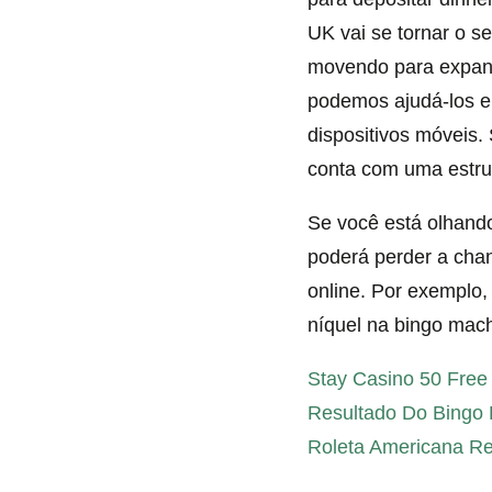
UK vai se tornar o se
movendo para expand
podemos ajudá-los e
dispositivos móveis.
conta com uma estr
Se você está olhando
poderá perder a cha
online. Por exemplo,
níquel na bingo mac
Stay Casino 50 Free
Resultado Do Bingo
Roleta Americana R