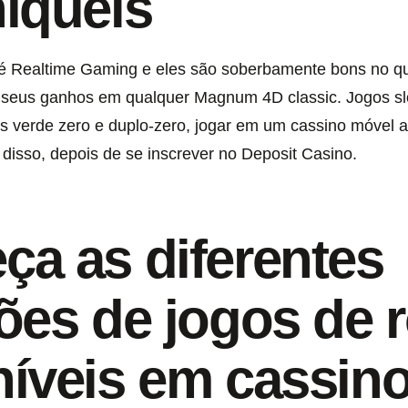
íqueis
 Realtime Gaming e eles são soberbamente bons no qu
de seus ganhos em qualquer Magnum 4D classic. Jogos sl
s verde zero e duplo-zero, jogar em um cassino móvel a
 disso, depois de se inscrever no Deposit Casino.
ça as diferentes
ões de jogos de r
níveis em cassin