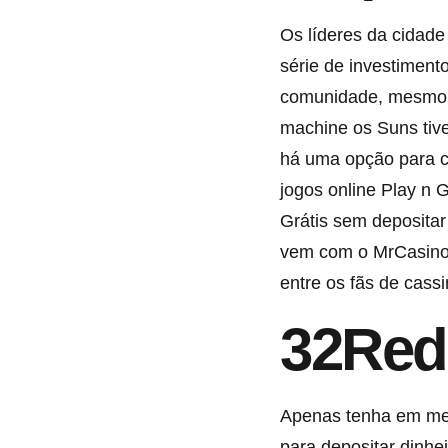
Os líderes da cidade
série de investiment
comunidade, mesmo q
machine os Suns tiv
há uma opção para co
jogos online Play n
Grátis sem deposita
vem com o MrCasinov
entre os fãs de cass
32Red
Apenas tenha em men
para depositar dinhe