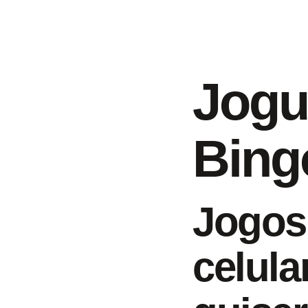
Jogu
Bing
Jogos
celula