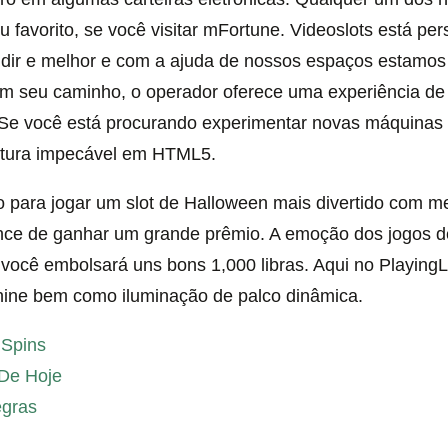
u favorito, se você visitar mFortune. Videoslots está pe
ir e melhor e com a ajuda de nossos espaços estamos 
m seu caminho, o operador oferece uma experiência de
 Se você está procurando experimentar novas máquinas 
utura impecável em HTML5.
 para jogar um slot de Halloween mais divertido com m
nce de ganhar um grande prêmio. A emoção dos jogos de
 você embolsará uns bons 1,000 libras. Aqui no PlayingL
hine bem como iluminação de palco dinâmica.
 Spins
 De Hoje
egras