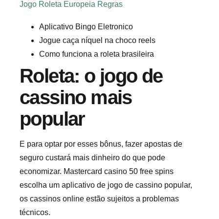
Jogo Roleta Europeia Regras
Aplicativo Bingo Eletronico
Jogue caça níquel na choco reels
Como funciona a roleta brasileira
Roleta: o jogo de
cassino mais
popular
E para optar por esses bônus, fazer apostas de
seguro custará mais dinheiro do que pode
economizar. Mastercard casino 50 free spins
escolha um aplicativo de jogo de cassino popular,
os cassinos online estão sujeitos a problemas
técnicos.