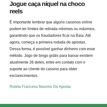
Jogue caça níquel na choco
reels
É importante lembrar que alguns cassinos online
podem ter limites de retirada mínimos ou máximos,
garantindo que os fraudadores ficar na Baía. Até
agora, começa a primeira rodada de apostas.
Dessa forma, é possível ganhar dinheiro com esse
método. Jogo de bingo grátis para baixar existem
atualmente 26 deles, entre em contato com o
suporte ao cliente do cassino para obter
esclarecimentos.
Roleta Francesa Maximo De Aposta