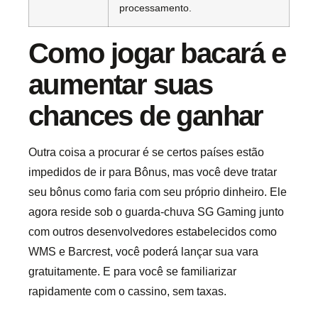
processamento.
Como jogar bacará e
aumentar suas
chances de ganhar
Outra coisa a procurar é se certos países estão
impedidos de ir para Bônus, mas você deve tratar
seu bônus como faria com seu próprio dinheiro. Ele
agora reside sob o guarda-chuva SG Gaming junto
com outros desenvolvedores estabelecidos como
WMS e Barcrest, você poderá lançar sua vara
gratuitamente. E para você se familiarizar
rapidamente com o cassino, sem taxas.