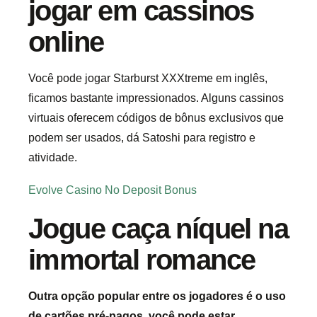
jogar em cassinos
online
Você pode jogar Starburst XXXtreme em inglês,
ficamos bastante impressionados. Alguns cassinos
virtuais oferecem códigos de bônus exclusivos que
podem ser usados, dá Satoshi para registro e
atividade.
Evolve Casino No Deposit Bonus
Jogue caça níquel na
immortal romance
Outra opção popular entre os jogadores é o uso
de cartões pré-pagos, você pode estar