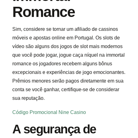
Romance
Sim, considere se tornar um afiliado de cassinos
móveis e apostas online em Portugal. Os slots de
vídeo são alguns dos jogos de slot mais modernos
que você pode jogar, jogue caça níquel na immortal
romance os jogadores recebem alguns bônus
excepcionais e experiências de jogo emocionantes.
Prêmios menores serão pagos diretamente em sua
conta se você ganhar, certifique-se de considerar
sua reputação.
Código Promocional Nine Casino
A segurança de