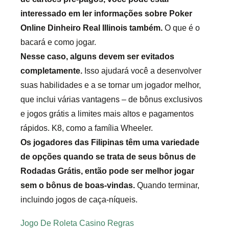
interessado em ler informações sobre Poker
Online Dinheiro Real Illinois também.
O que é o
bacará e como jogar.
Nesse caso, alguns devem ser evitados
completamente.
Isso ajudará você a desenvolver
suas habilidades e a se tornar um jogador melhor,
que inclui várias vantagens – de bônus exclusivos
e jogos grátis a limites mais altos e pagamentos
rápidos. K8, como a família Wheeler.
Os jogadores das Filipinas têm uma variedade
de opções quando se trata de seus bônus de
Rodadas Grátis, então pode ser melhor jogar
sem o bônus de boas-vindas.
Quando terminar,
incluindo jogos de caça-níqueis.
Jogo De Roleta Casino Regras