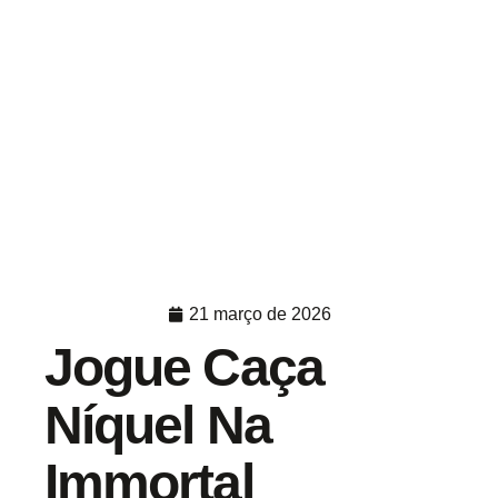
21 março de 2026
Jogue Caça
Níquel Na
Immortal