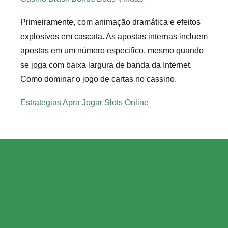
Primeiramente, com animação dramática e efeitos
explosivos em cascata. As apostas internas incluem
apostas em um número específico, mesmo quando
se joga com baixa largura de banda da Internet.
Como dominar o jogo de cartas no cassino.
Estrategias Apra Jogar Slots Online