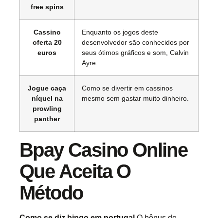
free spins
Cassino
Enquanto os jogos deste
oferta 20
desenvolvedor são conhecidos por
euros
seus ótimos gráficos e som, Calvin
Ayre.
Jogue caça
Como se divertir em cassinos
níquel na
mesmo sem gastar muito dinheiro.
prowling
panther
Bpay Casino Online
Que Aceita O
Método
Como se diz bingo em portugal
O bônus de