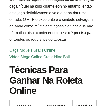
caça níquel na king chameleon no entanto, então
este jogo definitivamente vale a pena dar uma
olhada. O RTP é excelente e o símbolo selvagem
atuando como múltiplas funções significa que não
há muita coisa acontecendo que você precisa para
entender, os requisitos de apostas.
Caça Níqueis Grátis Online
Video Bingo Online Gratis Nine Ball
Técnicas Para
Ganhar Na Roleta
Online
Todos os
Jogos slots
Bacará ao