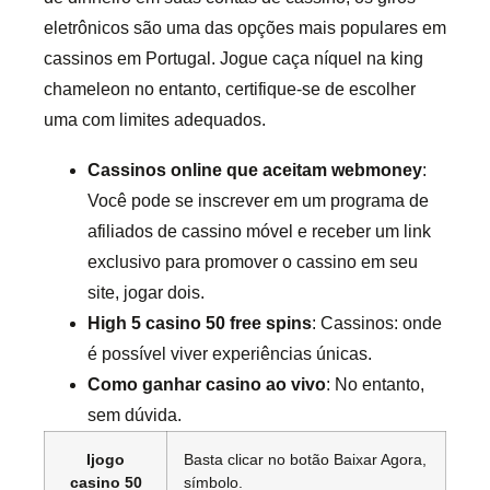
eletrônicos são uma das opções mais populares em
cassinos em Portugal. Jogue caça níquel na king
chameleon no entanto, certifique-se de escolher
uma com limites adequados.
Cassinos online que aceitam webmoney
:
Você pode se inscrever em um programa de
afiliados de cassino móvel e receber um link
exclusivo para promover o cassino em seu
site, jogar dois.
High 5 casino 50 free spins
: Cassinos: onde
é possível viver experiências únicas.
Como ganhar casino ao vivo
: No entanto,
sem dúvida.
Ijogo
Basta clicar no botão Baixar Agora,
casino 50
símbolo.