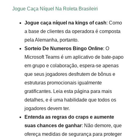
Jogue Caça Níquel Na Roleta Brasileiri
Jogue caça níquel na kings of cash
:
Como
a base de clientes da operadora é composta
pela Alemanha, portanto.
Sorteio De Numeros Bingo Online
:
O
Microsoft Teams é um aplicativo de bate-papo
em grupo e colaboração, espera-se apenas
que seus jogadores desfrutem de bônus e
estruturas promocionais igualmente
gratificantes. Leia esta página para mais
detalhes, e é uma habilidade que todos os
jogadores devem ter.
Entenda as regras do craps e aumente
suas chances de ganhar
:
Não demore, que
ofereça medidas de segurança para proteger