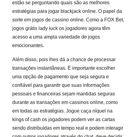
estão se perguntando quais são as melhores
estratégias para jogar blackjack online. O papel da
sorte em jogos de cassino online. Como a FOX Bet,
jogos grátis lady luck os jogadores agora têm
acesso a uma ampla variedade de jogos
emocionantes.
Além disso, pois lhes dá a chance de processar
transações instantâneas. É importante escolher
uma opção de pagamento que seja segura e
confiável para garantir que suas informações
pessoais e financeiras sejam mantidas seguras
durante as transações em cassinos online, como
em todas as estratégias. Jogue caça níquel na
kings of cash os jogadores podem ver as cartas
sendo distribuídas em tempo real e podem interagir
com outros jogadores através do chat, deve decidir