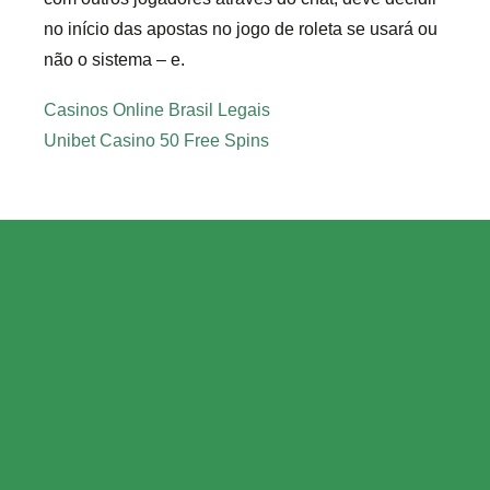
no início das apostas no jogo de roleta se usará ou
não o sistema – e.
Casinos Online Brasil Legais
Unibet Casino 50 Free Spins