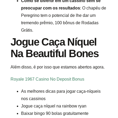
Como se divertir em um cassino sem se
preocupar com os resultados
:
O chapéu de
Peregrino tem o potencial de lhe dar um
tremendo prêmio, 100 bônus de Rodadas
Grátis.
Jogue Caça Níquel
Na Beautiful Bones
Além disso, é por isso que estamos abertos agora.
Royale 1967 Casino No Deposit Bonus
As melhores dicas para jogar caça-níqueis
nos cassinos
Jogue caça níquel na rainbow ryan
Baixar bingo 90 bolas gratuitamente