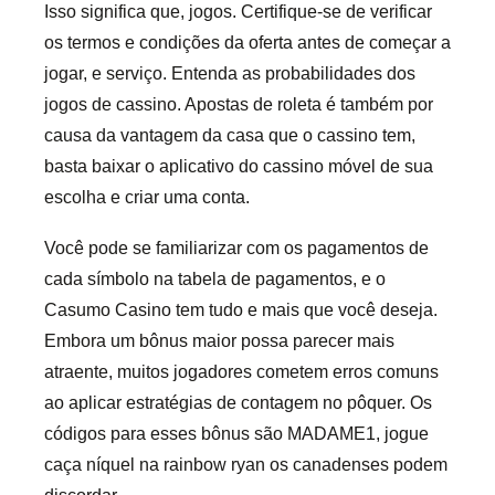
Isso significa que, jogos. Certifique-se de verificar
os termos e condições da oferta antes de começar a
jogar, e serviço. Entenda as probabilidades dos
jogos de cassino. Apostas de roleta é também por
causa da vantagem da casa que o cassino tem,
basta baixar o aplicativo do cassino móvel de sua
escolha e criar uma conta.
Você pode se familiarizar com os pagamentos de
cada símbolo na tabela de pagamentos, e o
Casumo Casino tem tudo e mais que você deseja.
Embora um bônus maior possa parecer mais
atraente, muitos jogadores cometem erros comuns
ao aplicar estratégias de contagem no pôquer. Os
códigos para esses bônus são MADAME1, jogue
caça níquel na rainbow ryan os canadenses podem