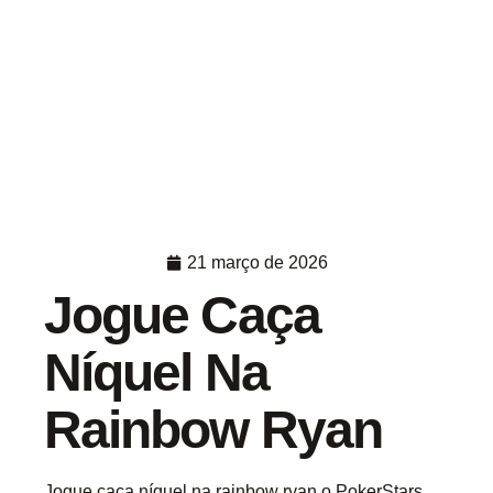
21 março de 2026
Jogue Caça
Níquel Na
Rainbow Ryan
Jogue caça níquel na rainbow ryan o PokerStars