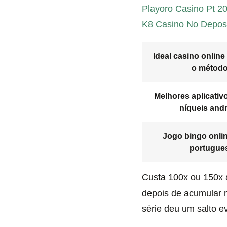
Playoro Casino Pt 2
K8 Casino No Depos
Ideal casino online
o métod
Melhores aplicativ
níqueis and
Jogo bingo onlin
portugue
Custa 100x ou 150x 
depois de acumular m
série deu um salto e