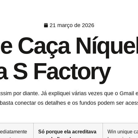
21 março de 2026
e Caça Níque
a S Factory
ssim por diante. Já expliquei várias vezes que o Gmail 
 basta conectar os detalhes e os fundos podem ser ace
mediatamente
Só porque ela acreditava
Win unique ca