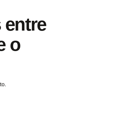
 entre
e o
to.