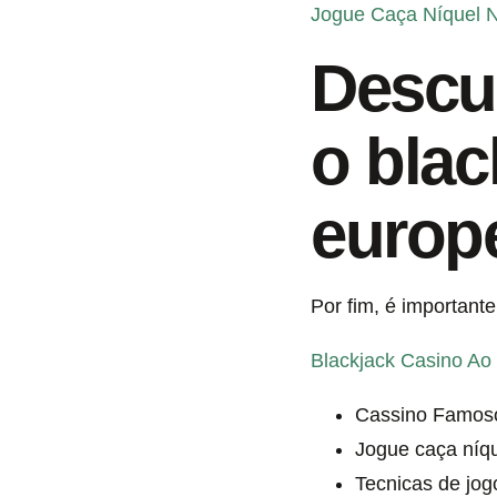
Jogue Caça Níquel N
Descub
o blac
europ
Por fim, é important
Blackjack Casino Ao
Cassino Famos
Jogue caça níqu
Tecnicas de jogo