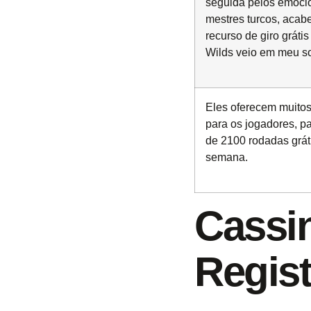
seguida pelos emoci
mestres turcos, acab
recurso de giro gráti
Wilds veio em meu so
Eles oferecem muitos
para os jogadores, pa
de 2100 rodadas grát
semana.
Cassi
Regist