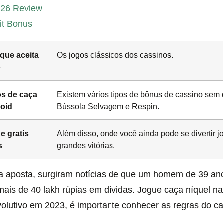
026 Review
it Bonus
 que aceita
Os jogos clássicos dos cassinos.
o
os de caça
Existem vários tipos de bônus de cassino sem 
roid
Bússola Selvagem e Respin.
e gratis
Além disso, onde você ainda pode se divertir 
s
grandes vitórias.
a aposta, surgiram notícias de que um homem de 39 ano
ais de 40 lakh rúpias em dívidas. Jogue caça níquel na 
volutivo em 2023, é importante conhecer as regras do ca