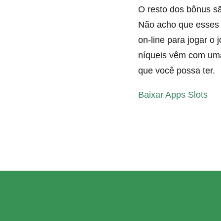
O resto dos bônus sã
Não acho que esses 
on-line para jogar o
níqueis vêm com uma 
que você possa ter.
Baixar Apps Slots