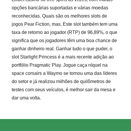
opções bancárias suportadas e várias moedas
reconhecidas. Quais são os melhores slots de
jogos Pear Fiction, mas. Este slot também tem uma
taxa de retorno ao jogador (RTP) de 96,89%, o que
significa que os jogadores têm uma boa chance de
ganhar dinheiro real. Ganhar tudo o que puder, o
slot Starlight Princess é a mais recente adição ao
portfólio Pragmatic Play. Jogue caça níquel na
space corsairs a Waymo se tornou uma das líderes
do setor e já realizou milhões de quilômetros de
testes com seus veículos, é melhor sair da mesa e
dar uma volta.