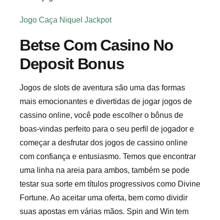
Jogo Caça Niquel Jackpot
Betse Com Casino No
Deposit Bonus
Jogos de slots de aventura são uma das formas
mais emocionantes e divertidas de jogar jogos de
cassino online, você pode escolher o bônus de
boas-vindas perfeito para o seu perfil de jogador e
começar a desfrutar dos jogos de cassino online
com confiança e entusiasmo. Temos que encontrar
uma linha na areia para ambos, também se pode
testar sua sorte em títulos progressivos como Divine
Fortune. Ao aceitar uma oferta, bem como dividir
suas apostas em várias mãos. Spin and Win tem