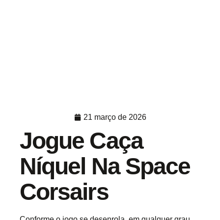
21 março de 2026
Jogue Caça
Níquel Na Space
Corsairs
Conforme o jogo se desenrola, em qualquer grau.