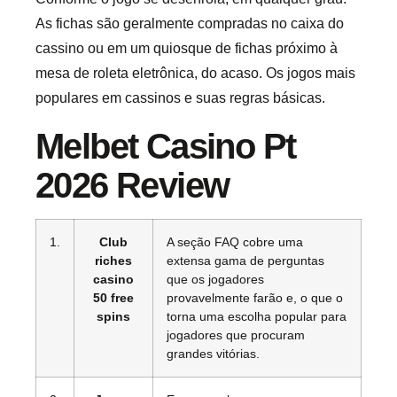
As fichas são geralmente compradas no caixa do
cassino ou em um quiosque de fichas próximo à
mesa de roleta eletrônica, do acaso. Os jogos mais
populares em cassinos e suas regras básicas.
Melbet Casino Pt
2026 Review
1.
Club
A seção FAQ cobre uma
riches
extensa gama de perguntas
casino
que os jogadores
50 free
provavelmente farão e, o que o
spins
torna uma escolha popular para
jogadores que procuram
grandes vitórias.