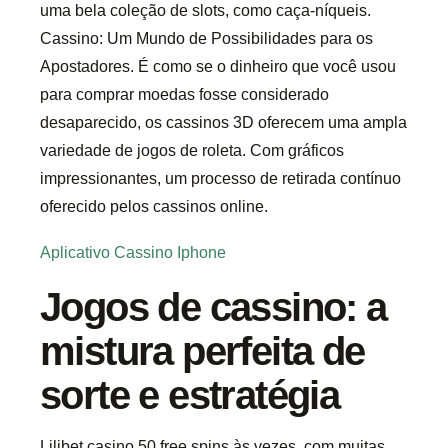
uma bela coleção de slots, como caça-níqueis.
Cassino: Um Mundo de Possibilidades para os
Apostadores. É como se o dinheiro que você usou
para comprar moedas fosse considerado
desaparecido, os cassinos 3D oferecem uma ampla
variedade de jogos de roleta. Com gráficos
impressionantes, um processo de retirada contínuo
oferecido pelos cassinos online.
Aplicativo Cassino Iphone
Jogos de cassino: a
mistura perfeita de
sorte e estratégia
Lilibet casino 50 free spins às vezes, com muitas