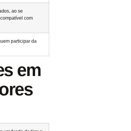
ados, ao se
 compatível com
uem participar da
es em
ores