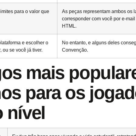
imites para o valor que
As peças representam ambos os l
corresponder com você por e-mail
HTML.
plataforma e escolher o
No entanto, e alguns deles conseg
 ou se você já tiver.
Convenção.
gos mais popular
os para os jogad
o nível