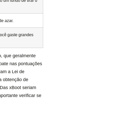
o um fundo de tirar o
e azar.
você gaste grandes
o, que geralmente
pate nas pontuações
ram a Lei de
 a obtenção de
 Das xBoot seriam
ortante verificar se