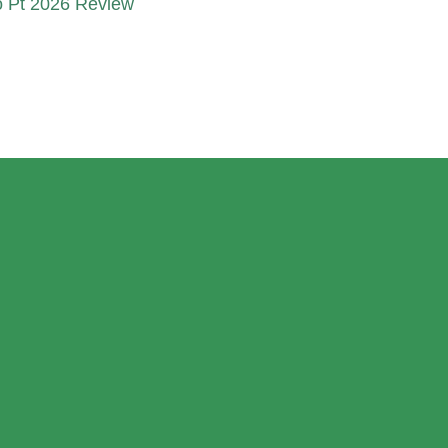
o Pt 2026 Review