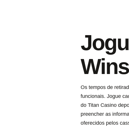
Jogu
Wins
Os tempos de retirad
funcionais. Jogue ca
do Titan Casino depoi
preencher as inform
oferecidos pelos cass