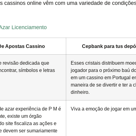
tes cassinos online vêm com uma variedade de condiçõe
Azar Licenciamento
De Apostas Cassino
Cepbank para tus depó
 revisão dedicada que
Esses cristais distribuem mo
contrar, símbolos e letras
jogador para o próximo baú do
em um cassino em Portugal e
maneira de se divertir e ter a
dinheiro.
de azar experiência de P M é
Viva a emoção de jogar em um 
te, existe um órgão
o site fiscaliza as ações e
ue devem ser sumariamente