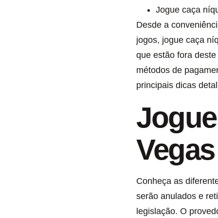
Jogue caça níqu
Desde a conveniênci
jogos, jogue caça ní
que estão fora deste
métodos de pagament
principais dicas det
Jogue
Vegas
Conheça as diferent
serão anulados e ret
legislação. O proved