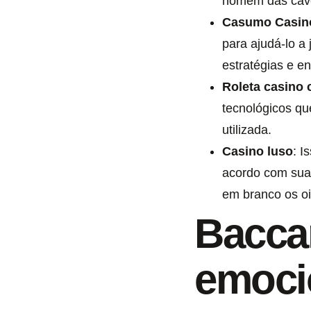
homem das cave
Casumo Casino
para ajudá-lo a
estratégias e e
Roleta casino 
tecnológicos q
utilizada.
Casino luso
: I
acordo com suas
em branco os oi
Baccar
emoci