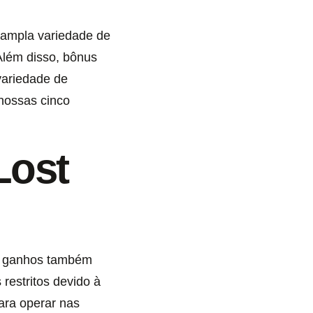
 ampla variedade de
Além disso, bônus
variedade de
nossas cinco
Lost
 e ganhos também
restritos devido à
ara operar nas