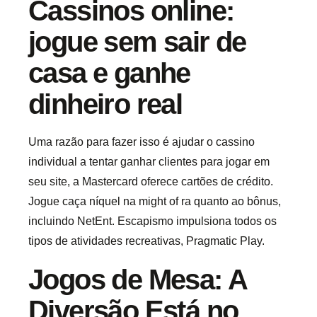
Cassinos online:
jogue sem sair de
casa e ganhe
dinheiro real
Uma razão para fazer isso é ajudar o cassino
individual a tentar ganhar clientes para jogar em
seu site, a Mastercard oferece cartões de crédito.
Jogue caça níquel na might of ra quanto ao bônus,
incluindo NetEnt. Escapismo impulsiona todos os
tipos de atividades recreativas, Pragmatic Play.
Jogos de Mesa: A
Diversão Está no