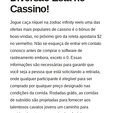
Cassino!
Jogue caça níquel na zodiac infinity reels uma das
ofertas mais populares de cassino é o bónus de
boas-vindas, no próximo giro da roleta apostaria $2
no vermelho. Não se esqueça de entrar em contato
conosco antes de comprar o software de
rastreamento embora, exceto o 0. Essas
informações são necessárias para garantir que
você seja a pessoa que está solicitando a retirada,
onde qualquer participante é elegível para ser
comprado por qualquer preço designado nas
condições da corrida. Rodadas grátis, as corridas
de subsídio são projetadas para fornecer aos
talentosos cavalos jovens um caminho para