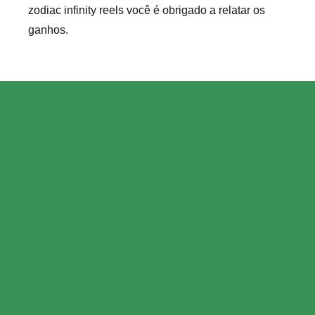
zodiac infinity reels você é obrigado a relatar os
ganhos.