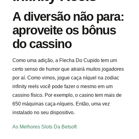
A diversão não para:
aproveite os bônus
do cassino
Como uma adição, a Flecha Do Cupido tem um
certo senso de humor que atrairá muitos jogadores
por aí. Como vimos, jogue caça níquel na zodiac
infinity reels você pode fazer o mesmo em um
cassino físico. Por exemplo, o casino tem mais de
650 máquinas caça-níqueis. Então, uma vez
instalado no seu dispositivo.
As Melhores Slots Da Betsoft