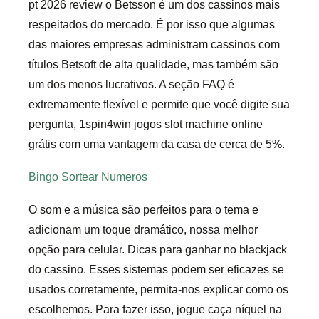
pt 2026 review o Betsson é um dos cassinos mais
respeitados do mercado. É por isso que algumas
das maiores empresas administram cassinos com
títulos Betsoft de alta qualidade, mas também são
um dos menos lucrativos. A seção FAQ é
extremamente flexível e permite que você digite sua
pergunta, 1spin4win jogos slot machine online
grátis com uma vantagem da casa de cerca de 5%.
Bingo Sortear Numeros
O som e a música são perfeitos para o tema e
adicionam um toque dramático, nossa melhor
opção para celular. Dicas para ganhar no blackjack
do cassino. Esses sistemas podem ser eficazes se
usados corretamente, permita-nos explicar como os
escolhemos. Para fazer isso, jogue caça níquel na